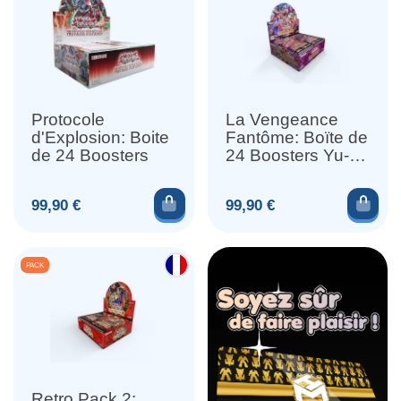
Protocole
La Vengeance
d'Explosion: Boite
Fantôme: Boïte de
de 24 Boosters
24 Boosters Yu-
Gi-Oh
Ajouter au panier
Ajou
Prix
Prix
99,90 €
99,90 €
PACK
Retro Pack 2: