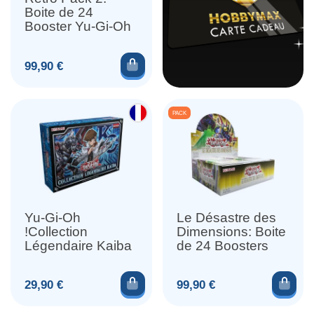
Boite de 24
Booster Yu-Gi-Oh
Ajouter au panier
Prix
99,90 €
PACK
Yu-Gi-Oh
Le Désastre des
!Collection
Dimensions: Boite
Légendaire Kaiba
de 24 Boosters
Ajouter au panier
Ajou
Prix
Prix
29,90 €
99,90 €