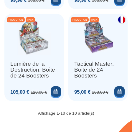
99,90 €
99,90 €
108,00 €
108,00 €
PROMOTION
PACK
PROMOTION
PACK
Lumière de la
Tactical Master:
Destruction: Boite
Boite de 24
de 24 Boosters
Boosters
Ajouter au panier
Ajou
Prix
Prix de base
Prix
Prix de base
105,00 €
95,00 €
120,00 €
108,00 €
Affichage 1-18 de 18 article(s)