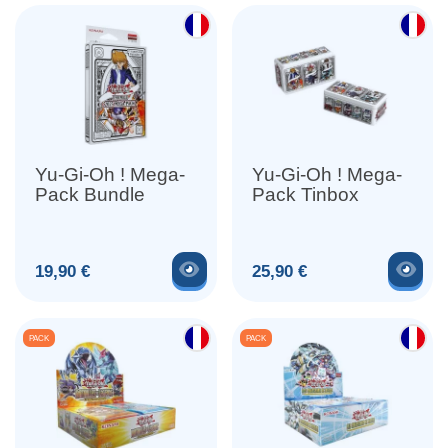
Yu-Gi-Oh ! Mega-
Yu-Gi-Oh ! Mega-
Pack Bundle
Pack Tinbox
Voir le produit
Voir
Prix
Prix
19,90 €
25,90 €
PACK
PACK