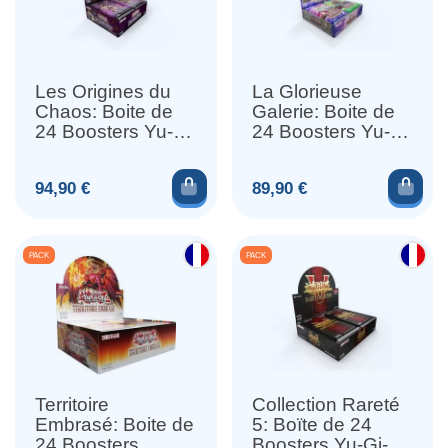
Les Origines du
La Glorieuse
Chaos: Boite de
Galerie: Boite de
24 Boosters Yu-
24 Boosters Yu-
Gi-Oh (Anglais)
Gi-Oh
Ajouter au panier
Ajou
Prix
Prix
94,90 €
89,90 €
PACK
PACK
Territoire
Collection Rareté
Embrasé: Boite de
5: Boïte de 24
24 Boosters
Boosters Yu-Gi-