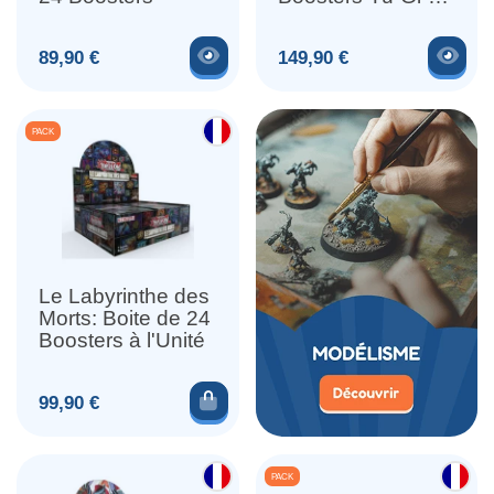
Oh
Voir le produit
Voir
Prix
Prix
89,90 €
149,90 €
PACK
Le Labyrinthe des
Morts: Boite de 24
Boosters à l'Unité
Ajouter au panier
Prix
99,90 €
PACK