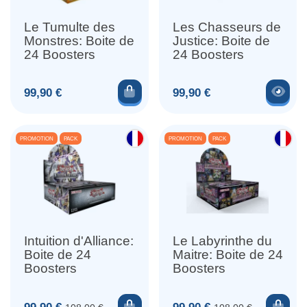
Le Tumulte des
Les Chasseurs de
Monstres: Boite de
Justice: Boite de
24 Boosters
24 Boosters
Ajouter au panier
Voir
Prix
Prix
99,90 €
99,90 €
PROMOTION
PACK
PROMOTION
PACK
Intuition d'Alliance:
Le Labyrinthe du
Boite de 24
Maitre: Boite de 24
Boosters
Boosters
Ajouter au panier
Ajou
Prix
Prix de base
Prix
Prix de base