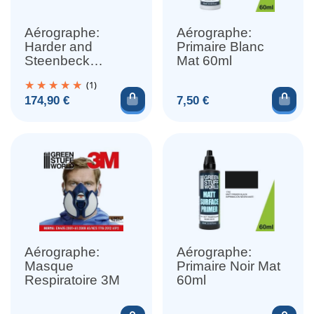
Aérographe:
Aérographe:
Harder and
Primaire Blanc
Steenbeck
Mat 60ml
Evolution CR+
(1)
2024 0.28mm
Ajouter au panier
Ajou
Prix
Prix
174,90 €
7,50 €
Aérographe:
Aérographe:
Masque
Primaire Noir Mat
Respiratoire 3M
60ml