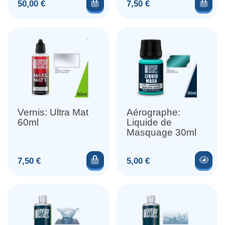
Ajouter au panier
Ajou
Prix
Prix
50,00 €
7,50 €
Vernis: Ultra Mat
Aérographe:
60ml
Liquide de
Masquage 30ml
Ajouter au panier
Voir
Prix
Prix
7,50 €
5,00 €