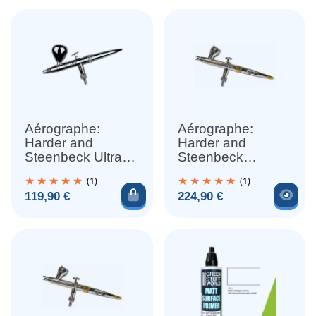
Aérographe:
Aérographe:
Harder and
Harder and
Steenbeck Ultra
Steenbeck
2024 (0.45mm)
Evolution CR+
(1)
(1)
2024 2en1
Ajouter au panier
Voir
Prix
Prix
119,90 €
224,90 €