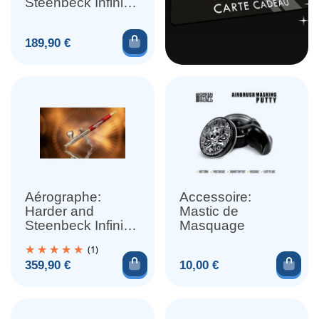
Steenbeck Infinity
CRplus 2024 Solo
0.45mm
Ajouter au panier
Prix
189,90 €
Aérographe:
Accessoire:
Harder and
Mastic de
Steenbeck Infinity
Masquage
CRplus 2 en 1
(1)
Titanium
Ajouter au panier
Ajou
Prix
Prix
359,90 €
10,00 €