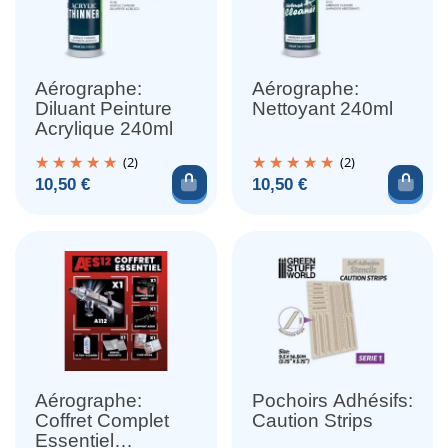
Aérographe:
Aérographe:
Diluant Peinture
Nettoyant 240ml
Acrylique 240ml
(2)
(2)
Ajouter au panier
Ajou
Prix
Prix
10,50 €
10,50 €
Aérographe:
Pochoirs Adhésifs:
Coffret Complet
Caution Strips
Essentiel