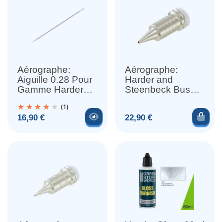
Aérographe:
Aérographe:
Aiguille 0.28 Pour
Harder and
Gamme Harder
Steenbeck Buse
and Steenbeck
0.45mm
(1)
Voir le produit
Ajou
Prix
Prix
16,90 €
22,90 €