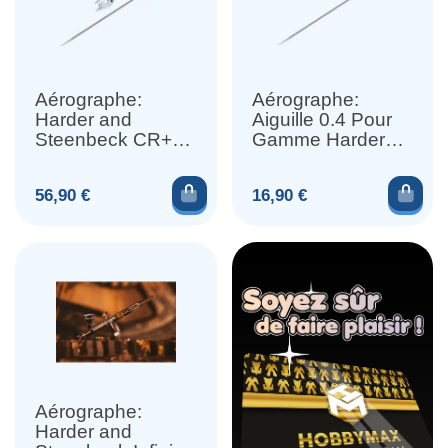
Aérographe:
Aérographe:
Harder and
Aiguille 0.4 Pour
Steenbeck CR+
Gamme Harder
2024 Kit FineLine
and Steenbeck
0.45mm
Ajouter au panier
Ajou
Prix
Prix
56,90 €
16,90 €
Aérographe:
Harder and