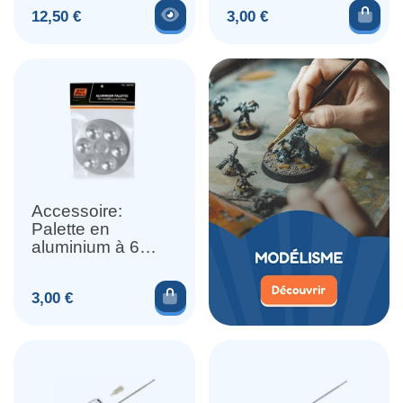
Voir le produit
Ajou
Prix
Prix
12,50 €
3,00 €
Accessoire:
Palette en
aluminium à 6
alvéoles
Ajouter au panier
Prix
3,00 €