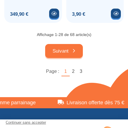
Précision
Voir le produit
Voir
Prix
Prix
349,90 €
3,90 €
Affichage 1-28 de 68 article(s)
Suivant
Page :
1
2
3
parrainage
Livraison offerte dès 75 €