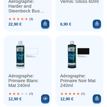
Aérographe:
Vernis: Gloss 60ml
Harder and
Steenbeck Buse
0.28mm
(3)
Ajouter au panier
Ajou
Prix
Prix
22,90 €
6,90 €
Aérographe:
Aérographe:
Primaire Blanc
Primaire Noir Mat
Mat 240ml
240ml
(1)
(1)
Voir le produit
Ajou
Prix
Prix
12,90 €
12,90 €