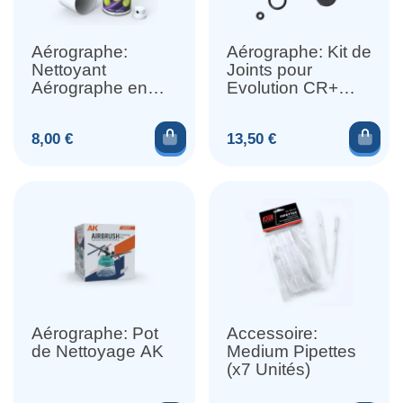
Aérographe:
Aérographe: Kit de
Nettoyant
Joints pour
Aérographe en
Evolution CR+
Spray 200 ml
2024
Ajouter au panier
Ajou
Prix
Prix
8,00 €
13,50 €
Aérographe: Pot
Accessoire:
de Nettoyage AK
Medium Pipettes
(x7 Unités)