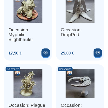
Occasion:
Occasion:
Myphitic
DropPod
Blighthauler
Voir le produit
Voir
Prix
Prix
17,50 €
25,00 €
NOUVEAUTÉ
NOUVEAUTÉ
Occasion: Plague
Occasion: