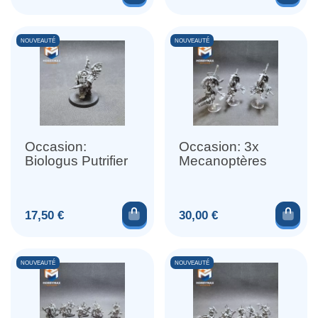
NOUVEAUTÉ
NOUVEAUTÉ
Occasion:
Occasion: 3x
Biologus Putrifier
Mecanoptères
Ajouter au panier
Ajou
Prix
Prix
17,50 €
30,00 €
NOUVEAUTÉ
NOUVEAUTÉ