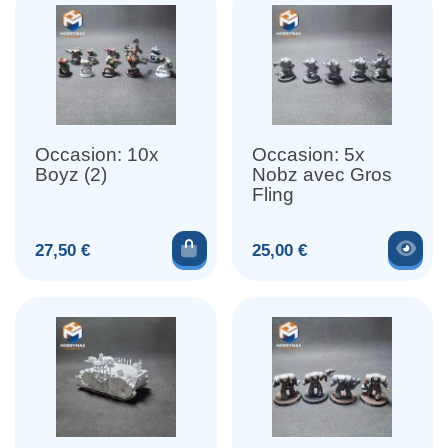
Occasion: 10x
Occasion: 5x
Boyz (2)
Nobz avec Gros
Fling
Ajouter au panier
Voir
Prix
Prix
27,50 €
25,00 €