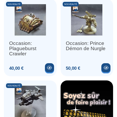
NOUVEAUTÉ
NOUVEAUTÉ
Occasion:
Occasion: Prince
Plagueburst
Démon de Nurgle
Crawler
Voir le produit
Voir
Prix
Prix
40,00 €
50,00 €
NOUVEAUTÉ