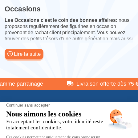
Occasions
Les Occasions c'est le coin des bonnes affaires:
nous
proposons régulièrement des figurines en occasion
provenant de rachat client principalement. Vous pouvez
trouver des petits trésors d'une autre génération mais aussi
des nouveautés. Il faut bien regarder les photos car vous
ne rêvez pas, c'est bien ce que vous achetez.
Lire la suite
 parrainage
Livraison offerte dès 75 €
À propos
Informations pratiques