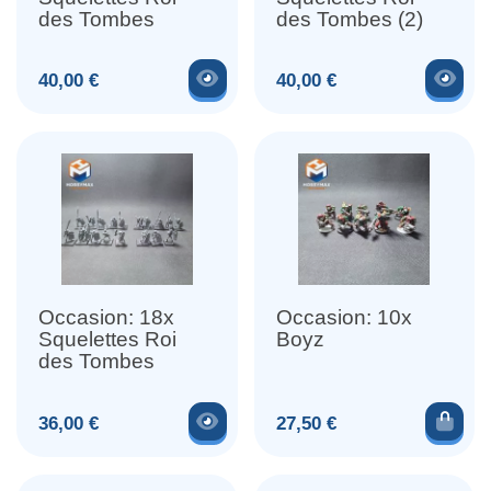
des Tombes
des Tombes (2)
Voir le produit
Voir
Prix
Prix
40,00 €
40,00 €
Occasion: 18x
Occasion: 10x
Squelettes Roi
Boyz
des Tombes
Voir le produit
Ajou
Prix
Prix
36,00 €
27,50 €