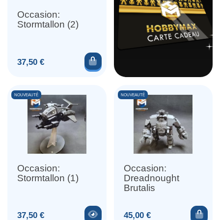
Occasion:
Stormtallon (2)
Ajouter au panier
Prix
37,50 €
NOUVEAUTÉ
NOUVEAUTÉ
Occasion:
Occasion:
Stormtallon (1)
Dreadnought
Brutalis
Voir le produit
Ajou
Prix
Prix
37,50 €
45,00 €