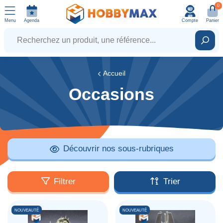
0
Menu
Agenda
Compte
Panier
Recherchez un produit, une référence...
Rech
Accueil
Occasions
Découvrir nos sous-rubriques
Filtrer
Trier
NOUVEAUTÉ
NOUVEAUTÉ