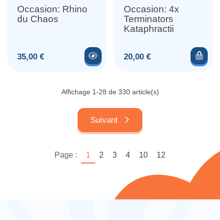
Occasion: Rhino
Occasion: 4x
du Chaos
Terminators
Kataphractii
Voir le produit
Ajou
Prix
Prix
35,00 €
20,00 €
Affichage 1-28 de 330 article(s)
Suivant
Page :
1
2
3
4
10
12