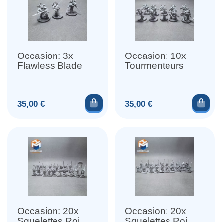
Occasion: 3x
Occasion: 10x
Flawless Blade
Tourmenteurs
Ajouter au panier
Ajou
Prix
Prix
35,00 €
35,00 €
Occasion: 20x
Occasion: 20x
Squelettes Roi
Squelettes Roi