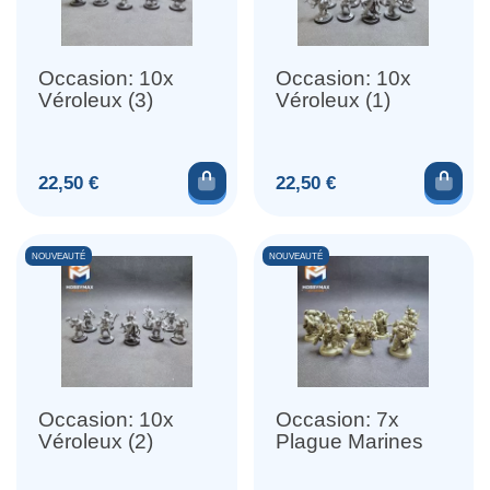
Occasion: 10x
Occasion: 10x
Véroleux (3)
Véroleux (1)
Ajouter au panier
Ajou
Prix
Prix
22,50 €
22,50 €
NOUVEAUTÉ
NOUVEAUTÉ
Occasion: 10x
Occasion: 7x
Véroleux (2)
Plague Marines