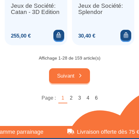
Jeux de Société:
Jeux de Société:
Catan - 3D Edition
Splendor
Ajouter au panier
Ajou
Prix
Prix
255,00 €
30,40 €
Affichage 1-28 de 159 article(s)
Suivant
Page :
1
2
3
4
6
e parrainage
Livraison offerte dès 75 €