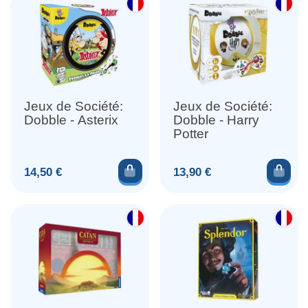
Jeux de Société:
Jeux de Société:
Dobble - Asterix
Dobble - Harry
Potter
Ajouter au panier
Ajou
Prix
Prix
14,50 €
13,90 €