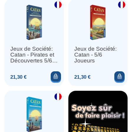
Jeux de Société:
Jeux de Société:
Catan - Pirates et
Catan - 5/6
Découvertes 5/6
Joueurs
Joueurs
Ajouter au panier
Ajou
Prix
Prix
21,30 €
21,30 €