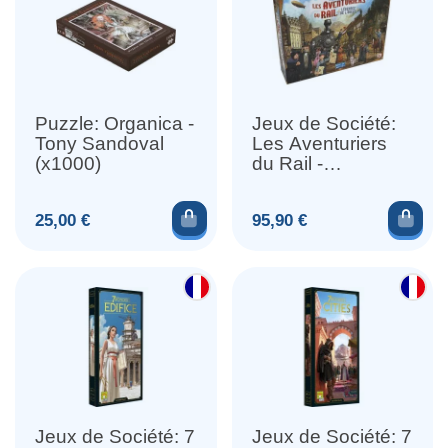
Puzzle: Organica -
Jeux de Société:
Tony Sandoval
Les Aventuriers
(x1000)
du Rail -
Légendes de
l'Ouest
Ajouter au panier
Ajou
Prix
Prix
25,00 €
95,90 €
Jeux de Société: 7
Jeux de Société: 7