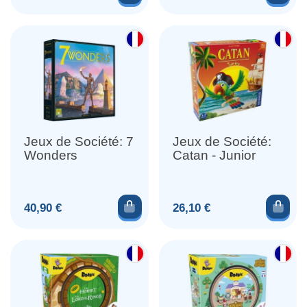
Jeux de Société: 7
Jeux de Société:
Wonders
Catan - Junior
Ajouter au panier
Ajou
Prix
Prix
40,90 €
26,10 €