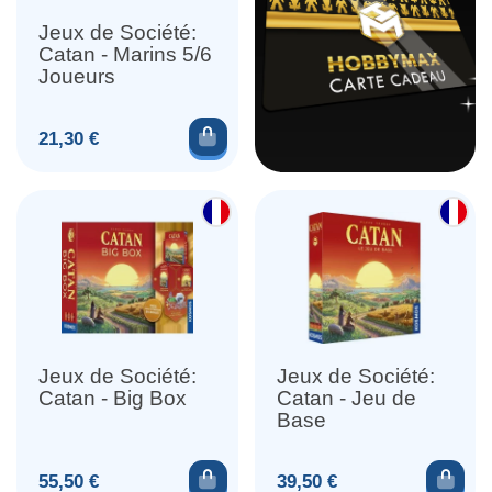
Jeux de Société:
Catan - Marins 5/6
Joueurs
Ajouter au panier
Prix
21,30 €
Jeux de Société:
Jeux de Société:
Catan - Big Box
Catan - Jeu de
Base
Ajouter au panier
Ajou
Prix
Prix
55,50 €
39,50 €