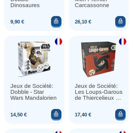
Dinosaures
Carcassonne
Ajouter au panier
Ajou
Prix
Prix
9,90 €
26,10 €
Jeux de Société:
Jeux de Société:
Dobble - Star
Les Loups-Garous
Wars Mandalorien
de Thiercelieux -
Best Of
Ajouter au panier
Ajou
Prix
Prix
14,50 €
17,40 €