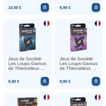
Ajouter au panier
Ajou
Prix
Prix
14,50 €
9,90 €
Jeux de Société:
Jeux de Société:
Les Loups-Garous
Les Loups-Garous
de Thiercelieux -
de Thiercelieux -
Nouvelle Lune
Personnages
Ajouter au panier
Ajou
Prix
Prix
9,90 €
9,90 €