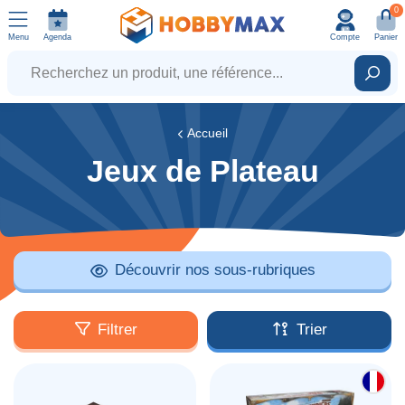
0
Menu
Agenda
Compte
Panier
Recherchez un produit, une référence...
Rech
Accueil
Jeux de Plateau
Découvrir nos sous-rubriques
Filtrer
Trier