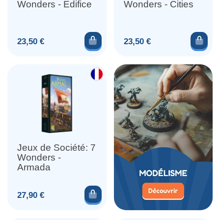
Wonders - Edifice
Wonders - Cities
Ajouter au panier
Ajou
Prix
Prix
23,50 €
23,50 €
Jeux de Société: 7
Wonders -
Armada
Ajouter au panier
Prix
27,90 €