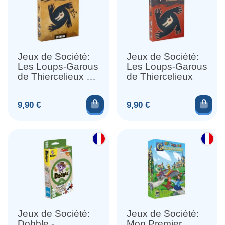
Jeux de Société:
Jeux de Société:
Les Loups-Garous
Les Loups-Garous
de Thiercelieux -
de Thiercelieux
Le Village
Ajouter au panier
Ajou
Prix
Prix
9,90 €
9,90 €
Jeux de Société:
Jeux de Société:
Dobble -
Mon Premier