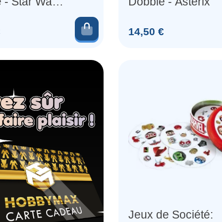
 - Star Wars
Dobble - Asterix
orien
Ajouter au panier
Prix
€
14,50 €
Jeux de Société: