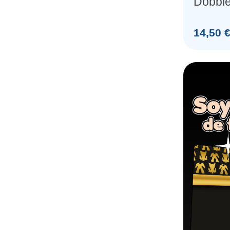
Dobble
Mandal
Prix
14,50 