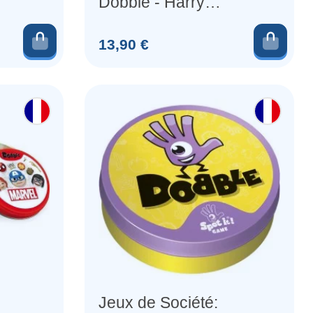
Dobble - Harry
Potter
Ajouter au panier
Ajou
Prix
13,90 €
Jeux de Société: