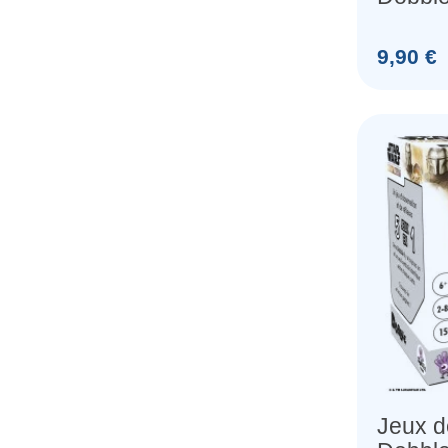
Prix
9,90 €
Jeux d