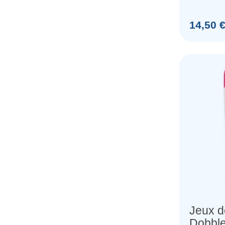
the RI
Prix
14,50 
Jeux d
Dobble