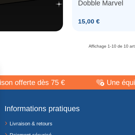
Dobble Marvel
Prix
15,00 €
Affichage 1-10 de 10 arti
erte dès 75 €
Une équipe de p
Informations pratiques
Livraison & retours