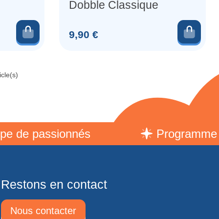
Dobble Classique
Ajouter au panier
Ajou
Prix
9,90 €
cle(s)
assionnés
Programme parrain
Restons en contact
Nous contacter