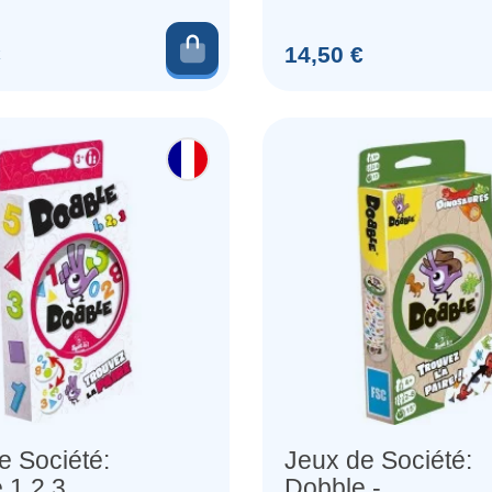
ngs
Crossing
Ajouter au panier
Prix
€
14,50 €
e Société:
Jeux de Société:
 1.2.3.
Dobble -