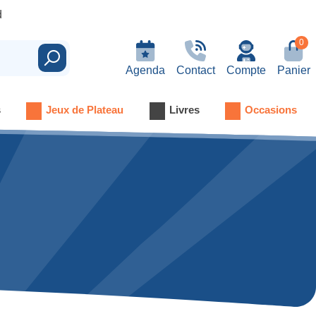
d
0
Rechercher
Agenda
Contact
Compte
Panier
s
Jeux de Plateau
Livres
Occasions