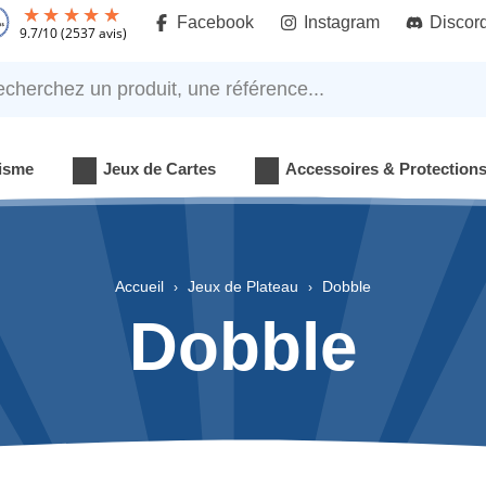
Facebook
Instagram
Discor
9.7
/
10
(2537 avis)
rchez un produit, une référence...
isme
Jeux de Cartes
Accessoires & Protection
Accueil
Jeux de Plateau
Dobble
Dobble