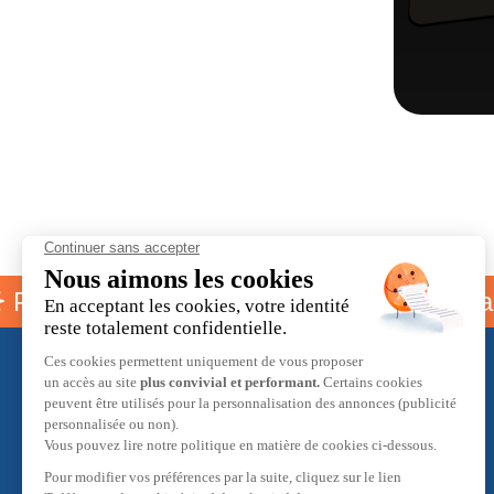
amme parrainage
Livraison off
À propos
L'équipe Hobby Max