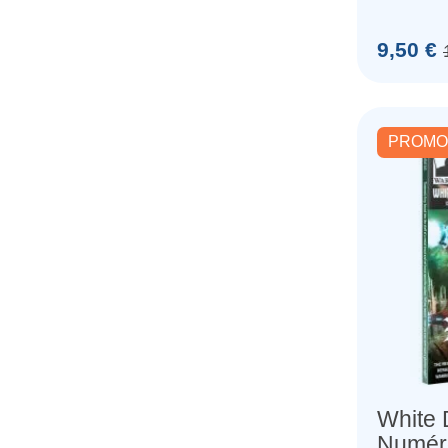
Prix
9,50 €
PROMO
White 
Numér