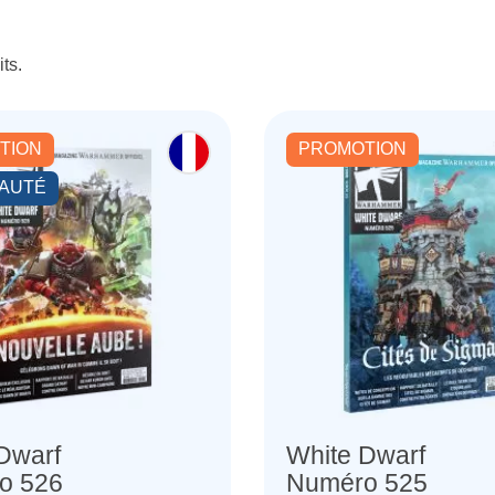
its.
TION
PROMOTION
AUTÉ
Dwarf
White Dwarf
o 526
Numéro 525