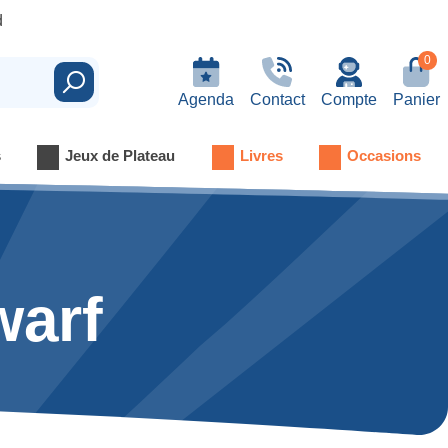
d
0
Rechercher
Agenda
Contact
Compte
Panier
s
Jeux de Plateau
Livres
Occasions
warf