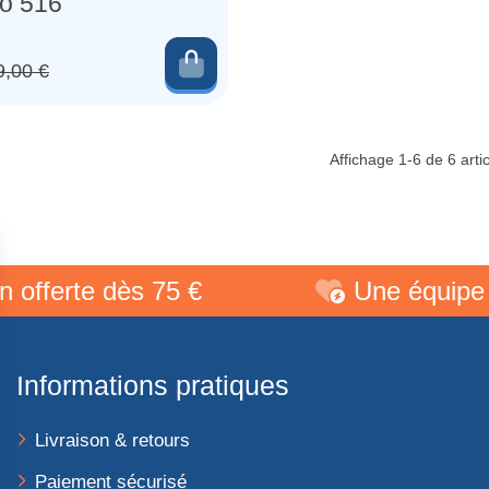
o 516
Ajouter au panier
Prix de base
9,00 €
Affichage 1-6 de 6 artic
erte dès 75 €
Une équipe de p
Informations pratiques
Livraison & retours
Paiement sécurisé