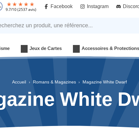
Facebook
Instagram
Discor
9.7
/
10
(2537 avis)
rchez un produit, une référence...
isme
Jeux de Cartes
Accessoires & Protection
Accueil
Romans & Magazines
Magazine White Dwarf
azine White D