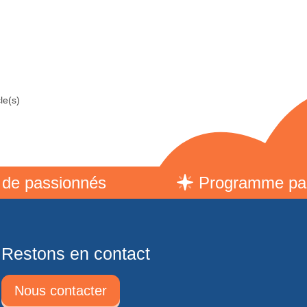
le(s)
assionnés
Programme parrain
Restons en contact
Nous contacter