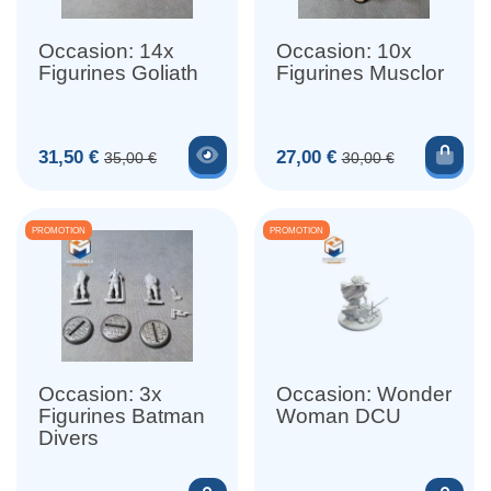
Occasion: 14x
Occasion: 10x
Figurines Goliath
Figurines Musclor
Voir le produit
Ajou
Prix
Prix de base
Prix
Prix de base
31,50 €
27,00 €
35,00 €
30,00 €
PROMOTION
PROMOTION
Occasion: 3x
Occasion: Wonder
Figurines Batman
Woman DCU
Divers