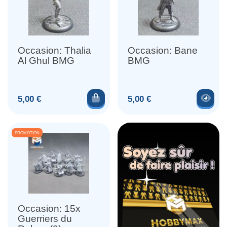
Occasion: Thalia
Occasion: Bane
Al Ghul BMG
BMG
Ajouter au panier
Voir
Prix
Prix
5,00 €
5,00 €
PROMOTION
Occasion: 15x
Guerriers du