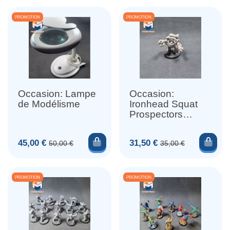
PROMOTION
PROMOTION
Occasion: Lampe
Occasion:
de Modélisme
Ironhead Squat
Prospectors
Vartijan Exo-Driller
Ajouter au panier
Ajou
Prix
Prix de base
Prix
Prix de base
45,00 €
31,50 €
50,00 €
35,00 €
PROMOTION
PROMOTION