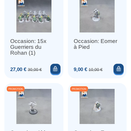
Occasion: 15x
Occasion: Eomer
Guerriers du
à Pied
Rohan (1)
Ajouter au panier
Ajou
Prix
Prix de base
Prix
Prix de base
27,00 €
9,00 €
30,00 €
10,00 €
PROMOTION
PROMOTION