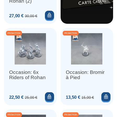
Rohan (2)
Ajouter au panier
Prix
Prix de base
27,00 €
30,00 €
PROMOTION
PROMOTION
Occasion: 6x
Occasion: Bromir
Riders of Rohan
à Pied
Ajouter au panier
Ajou
Prix
Prix de base
Prix
Prix de base
22,50 €
13,50 €
25,00 €
15,00 €
PROMOTION
PROMOTION