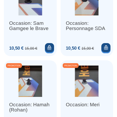
Occasion: Sam
Occasion:
Gamgee le Brave
Personnage SDA
Ajouter au panier
Ajou
Prix
Prix de base
Prix
Prix de base
10,50 €
10,50 €
15,00 €
15,00 €
PROMOTION
PROMOTION
Occasion: Hamah
Occasion: Meri
(Rohan)