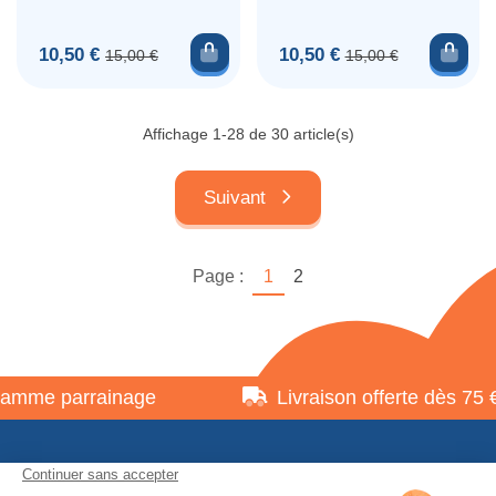
Ajouter au panier
Ajou
Prix
Prix de base
Prix
Prix de base
10,50 €
10,50 €
15,00 €
15,00 €
Affichage 1-28 de 30 article(s)
Suivant
Page :
1
2
e parrainage
Livraison offerte dès 75 €