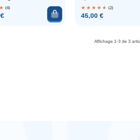
e (x49
Nocturnes
(4)
(2)
nes)
Ajouter au panier
Prix
 €
45,00 €
Affichage 1-3 de 3 artic