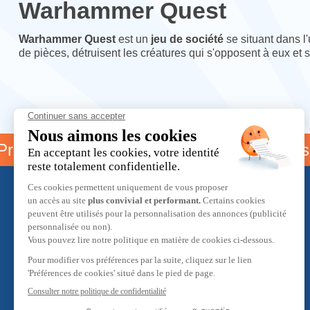
Warhammer Quest
Warhammer Quest
est un
jeu de société
se situant dans l
de pièces, détruisent les créatures qui s'opposent à eux et s
gramme parrainage
Livraison 
À propos
L'équipe Hobby Max
Programme de fidélité
Programme de parrainage