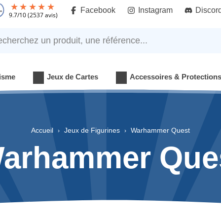
Facebook
Instagram
Discor
9.7
/
10
(2537 avis)
rchez un produit, une référence...
isme
Jeux de Cartes
Accessoires & Protection
Accueil
Jeux de Figurines
Warhammer Quest
arhammer Que