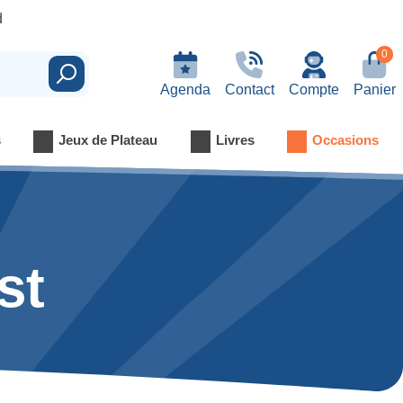
d
0
Rechercher
Agenda
Contact
Compte
Panier
s
Jeux de Plateau
Livres
Occasions
st