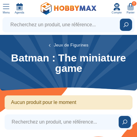
0
Menu
Agenda
Compte
Panier
Recherchez un produit, une référence...
Rech
Jeux de Figurines
Batman : The miniature
game
Aucun produit pour le moment
Recherchez un produit, une référence...
Rech