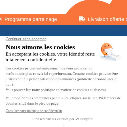
Programme parrainage
Livraison offerte 
À propos
Informations pratiques
Restons en contact
© 2026 HOBBY MAX -
Mentions légales
-
Politique de
confidentialité
-
Préférences cookies
-
CGV
9.7
/10
2537 avis