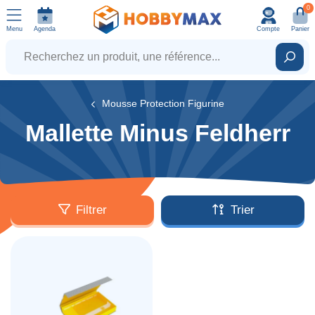
0
Menu
Agenda
Compte
Panier
Recherchez un produit, une référence...
Rech
Mousse Protection Figurine
Mallette Minus Feldherr
Filtrer
Trier