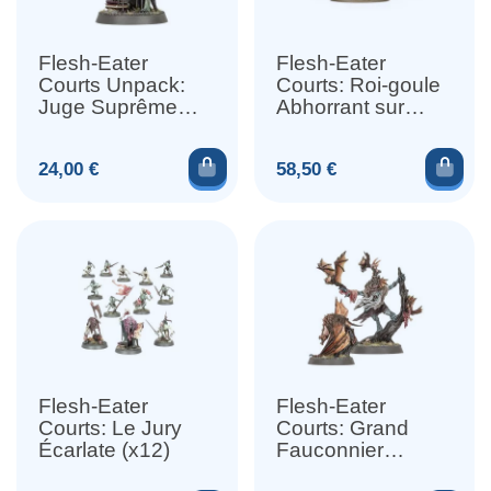
Flesh-Eater
Flesh-Eater
Courts Unpack:
Courts: Roi-goule
Juge Suprême
Abhorrant sur
Gormayne
Chiropterreur
Royale
Ajouter au panier
Ajou
Prix
Prix
24,00 €
58,50 €
Flesh-Eater
Flesh-Eater
Courts: Le Jury
Courts: Grand
Écarlate (x12)
Fauconnier
Felgryn (x2)