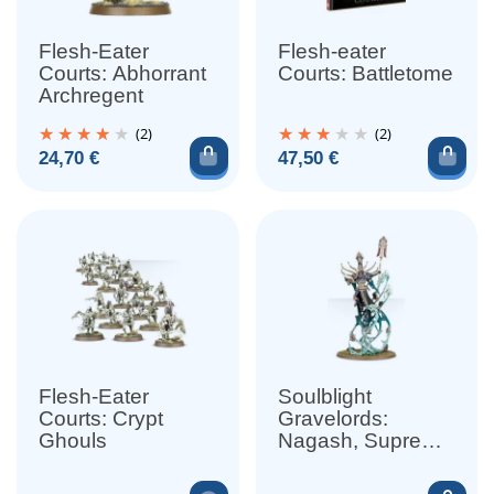
Flesh-Eater
Flesh-eater
Courts: Abhorrant
Courts: Battletome
Archregent
(2)
(2)
Ajouter au panier
Ajou
Prix
Prix
24,70 €
47,50 €
Flesh-Eater
Soulblight
Courts: Crypt
Gravelords:
Ghouls
Nagash, Supreme
Lord of the
Undead