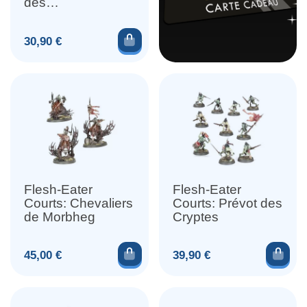
des
Parchemoelles
Ajouter au panier
Prix
30,90 €
Flesh-Eater
Flesh-Eater
Courts: Chevaliers
Courts: Prévot des
de Morbheg
Cryptes
Ajouter au panier
Ajou
Prix
Prix
45,00 €
39,90 €