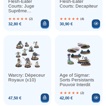
Flesh-Eater
Flesh-Eater
Courts: Juge
Courts: Decapiteur
Suprême
Gormayne
(2)
(4)
Ajouter au panier
Voir
Prix
Prix
32,80 €
30,90 €
Warcry: Dépeceur
Age of Sigmar:
Royaux (x10)
Sorts Persistants
Pouvoir Interdit
(2)
Ajouter au panier
Voir
Prix
Prix
47,50 €
42,00 €