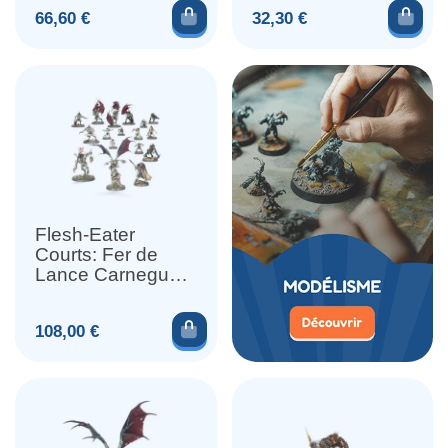
Ajouter au panier
Ajou
Prix
Prix
66,60 €
32,30 €
Flesh-Eater
Courts: Fer de
Lance Carneguet
(x17)
Ajouter au panier
Prix
108,00 €