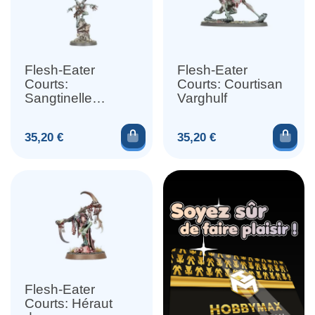
Flesh-Eater
Flesh-Eater
Courts:
Courts: Courtisan
Sangtinelle
Varghulf
Abhorrante
Ajouter au panier
Ajou
Prix
Prix
35,20 €
35,20 €
Flesh-Eater
Courts: Héraut