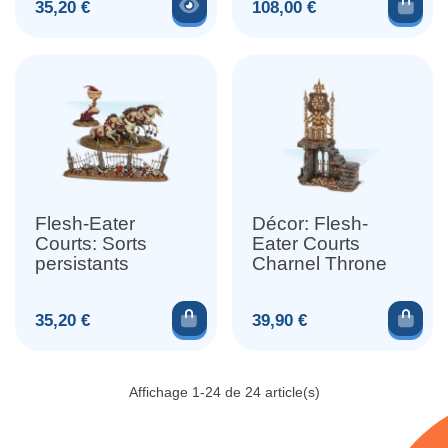
Voir le produit
Ajou
Prix
Prix
35,20 €
108,00 €
Flesh-Eater
Décor: Flesh-
Courts: Sorts
Eater Courts
persistants
Charnel Throne
Ajouter au panier
Ajou
Prix
Prix
35,20 €
39,90 €
Affichage 1-24 de 24 article(s)