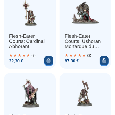
Flesh-Eater
Flesh-Eater
Courts: Cardinal
Courts: Ushoran
Abhorant
Mortarque du
Delirium
(2)
(2)
Ajouter au panier
Ajou
Prix
Prix
32,30 €
87,30 €