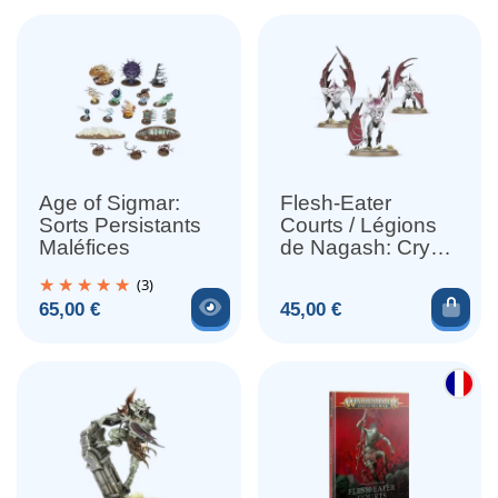
Age of Sigmar:
Flesh-Eater
Sorts Persistants
Courts / Légions
Maléfices
de Nagash: Crypt
Flayers /
(3)
Vargheists / Crypt
Voir le produit
Ajou
Prix
Prix
65,00 €
45,00 €
Haunter