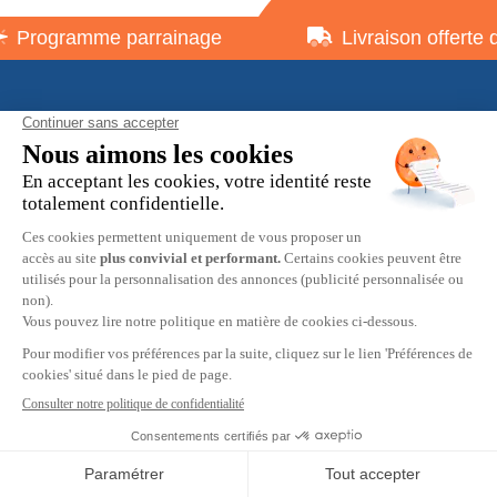
Programme parrainage
Livraison offerte 
À propos
Informations pratiques
Restons en contact
© 2026 HOBBY MAX -
Mentions légales
-
Politique de
confidentialité
-
Préférences cookies
-
CGV
9.7
/10
Création
2537 avis