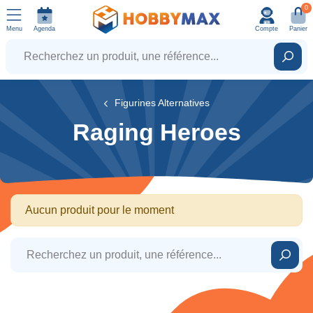
0
Menu
Agenda
Compte
Panier
Recherchez un produit, une référence...
Rech
Figurines Alternatives
Raging Heroes
Aucun produit pour le moment
Recherchez un produit, une référence...
Rech