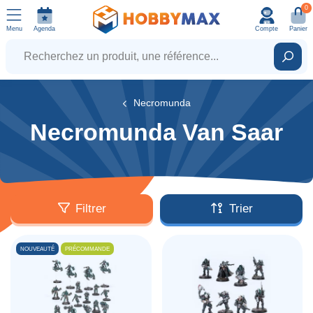
0
Menu
Agenda
Compte
Panier
Recherchez un produit, une référence...
Rech
Necromunda
Necromunda Van Saar
Filtrer
Trier
NOUVEAUTÉ
PRÉCOMMANDE