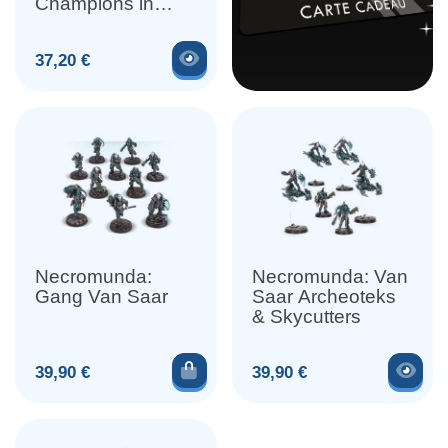
Champions in
Mesh and Flak
Armour
Voir le produit
Prix
37,20 €
Necromunda:
Necromunda: Van
Gang Van Saar
Saar Archeoteks
& Skycutters
Ajouter au panier
Voir
Prix
Prix
39,90 €
39,90 €