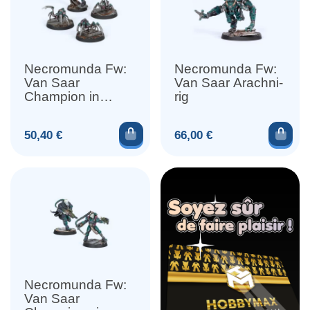
Necromunda Fw:
Necromunda Fw:
Van Saar
Van Saar Arachni-
Champion in
rig
Carapace Armour
with Cyberachnids
Ajouter au panier
Ajou
Prix
Prix
50,40 €
66,00 €
Necromunda Fw:
Van Saar