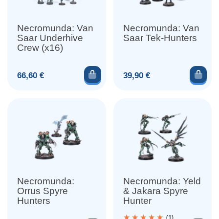
Necromunda: Van
Necromunda: Van
Saar Underhive
Saar Tek-Hunters
Crew (x16)
Ajouter au panier
Ajou
Prix
Prix
66,60 €
39,90 €
Necromunda:
Necromunda: Yeld
Orrus Spyre
& Jakara Spyre
Hunters
Hunter
(1)