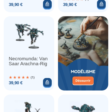
Ajouter au panier
Ajou
Prix
Prix
39,90 €
39,90 €
Necromunda: Van
Saar Arachna-Rig
(1)
Ajouter au panier
Prix
39,90 €