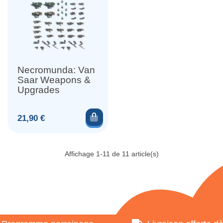
Necromunda: Van
Saar Weapons &
Upgrades
Ajouter au panier
Prix
21,90 €
Affichage 1-11 de 11 article(s)