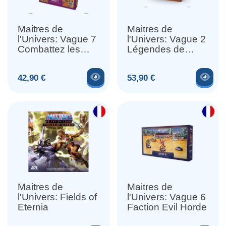
Maitres de
Maitres de
l'Univers: Vague 7
l'Univers: Vague 2
Combattez les
Légendes de
Forces du Mal
Preternia
Voir le produit
Voir
Prix
Prix
42,90 €
53,90 €
Maitres de
Maitres de
l'Univers: Fields of
l'Univers: Vague 6
Eternia
Faction Evil Horde