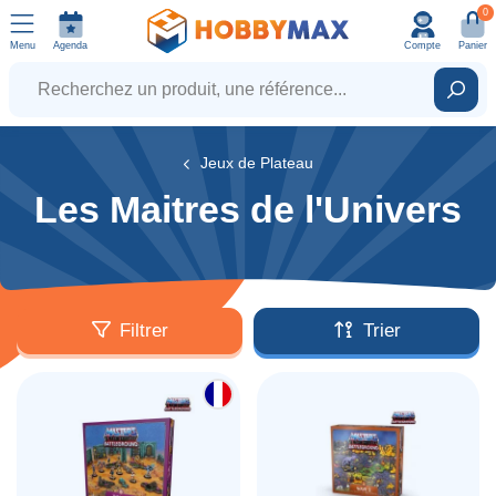
0
Menu
Agenda
Compte
Panier
Recherchez un produit, une référence...
Rech
Jeux de Plateau
Les Maitres de l'Univers
Filtrer
Trier