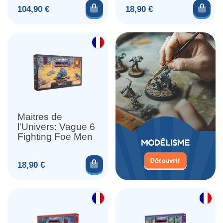
Ajouter au panier
Ajou
Prix
Prix
104,90 €
18,90 €
Maitres de
l'Univers: Vague 6
Fighting Foe Men
Ajouter au panier
Prix
18,90 €