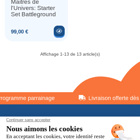
Maitres de
l'Univers: Starter
Set Battleground
Voir le produit
Prix
99,00 €
Affichage 1-13 de 13 article(s)
gramme parrainage
Livraison offerte dès 7
À propos