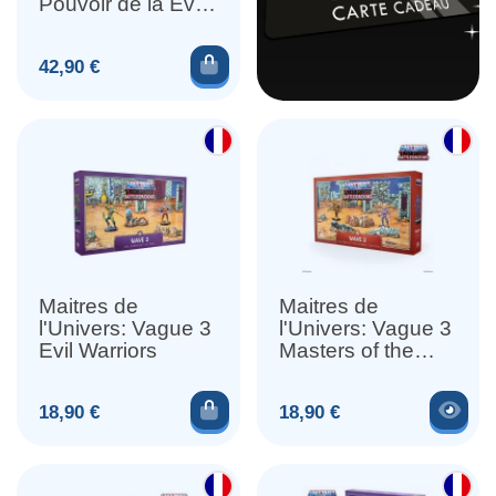
Pouvoir de la Evil
Horde
Ajouter au panier
Prix
42,90 €
Maitres de
Maitres de
l'Univers: Vague 3
l'Univers: Vague 3
Evil Warriors
Masters of the
Universe
Ajouter au panier
Voir
Prix
Prix
18,90 €
18,90 €