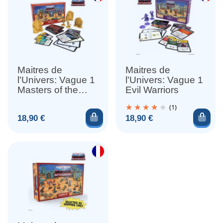
Maitres de
Maitres de
l'Univers: Vague 1
l'Univers: Vague 1
Masters of the
Evil Warriors
Universe
(1)
Ajouter au panier
Ajou
Prix
Prix
18,90 €
18,90 €