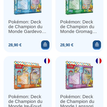
Pokémon: Deck
Pokémon: Deck
de Champion du
de Champion du
Monde Gardevoir
Monde Gromago
Ex
Ex
Ajouter au panier
Ajou
Prix
Prix
28,90 €
28,90 €
Pokémon: Deck
Pokémon: Deck
de Champion du
de Champion du
Monde Ire-Foudre
Monde Lanssorien