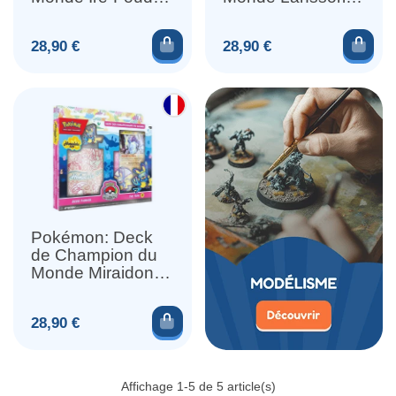
Ex
Ex
Ajouter au panier
Ajou
Prix
Prix
28,90 €
28,90 €
Pokémon: Deck
de Champion du
Monde Miraidon
Ex
Ajouter au panier
Prix
28,90 €
Affichage 1-5 de 5 article(s)