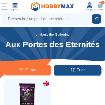
0
Menu
Agenda
Compte
Panier
Recherchez un produit, une référence...
Rech
Magic the Gathering
Aux Portes des Eternités
Filtrer
Trier