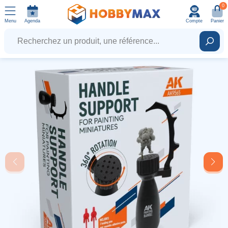
0
Menu
Agenda
Compte
Panier
Recherchez un produit, une référence...
Rech