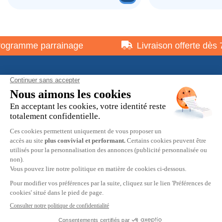
gramme parrainage
Livraison offerte dès 7
À propos
Informations pratiques
Restons en contact
© 2026 HOBBY MAX -
Mentions légales
-
Politique de
confidentialité
-
Préférences cookies
-
CGV