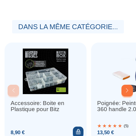
DANS LA MÊME CATÉGORIE...
Accessoire: Boite en
Poignée: Pein
Plastique pour Bitz
360 handle 2.
(5)
Ajouter au panier
Prix
Prix
8,90 €
13,50 €