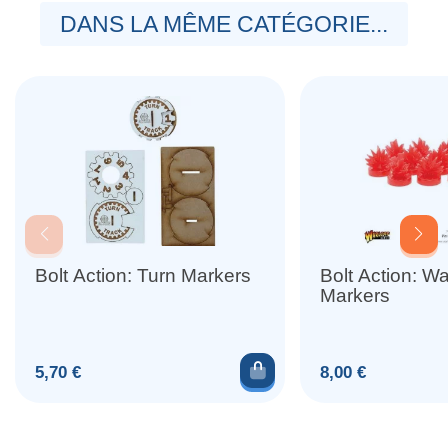
DANS LA MÊME CATÉGORIE...
Bolt Action: Turn Markers
Bolt Action: Wa
Markers
Ajouter au panier
Prix
Prix
5,70 €
8,00 €