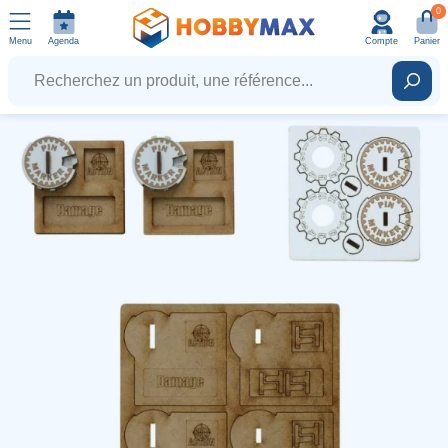
0
Menu
Agenda
Compte
Panier
Recherchez un produit, une référence...
Rech