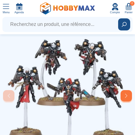
0
Menu
Agenda
Compte
Panier
Recherchez un produit, une référence...
Rech