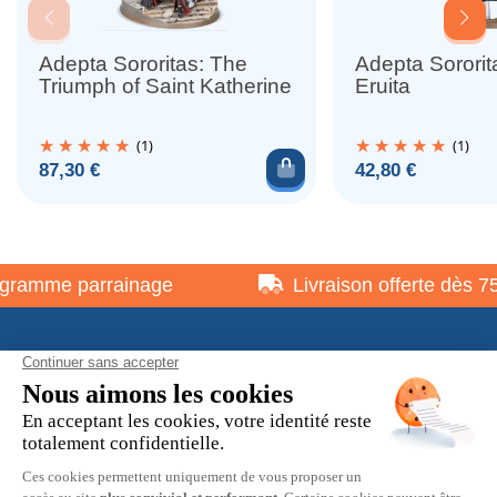
Adepta Sororitas: The
Adepta Sororit
Triumph of Saint Katherine
Eruita
(1)
(1)
Ajouter au panier
Prix
Prix
87,30 €
42,80 €
ramme parrainage
Livraison offerte dès 75 
À propos
Informations pratiques