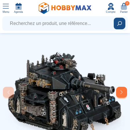
0
Menu
Agenda
Compte
Panier
Recherchez un produit, une référence...
Rech