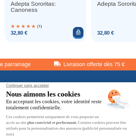
Adepta Sororitas:
Adepta Sororit
Canoness
(1)
Ajouter au panier
Prix
Prix
32,80 €
32,80 €
arrainage
Livraison offerte dès 75 €
À propos
Informations pratiques
Restons en contact