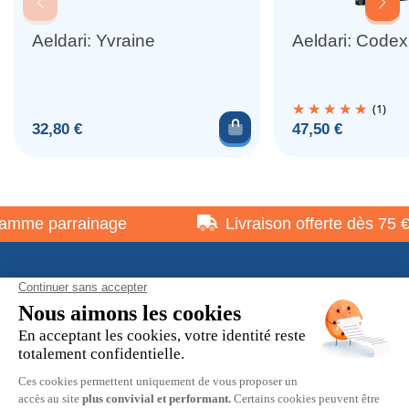
Aeldari: Yvraine
Aeldari: Codex
(1)
Ajouter au panier
Prix
Prix
32,80 €
47,50 €
mme parrainage
Livraison offerte dès 75 €
À propos
Informations pratiques