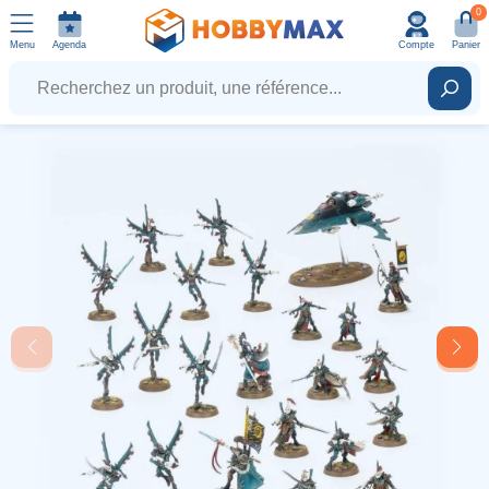
0
Menu
Agenda
Compte
Panier
Recherchez un produit, une référence...
Rech