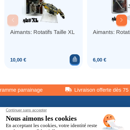
Aimants: Rotatifs Taille XL
Aimants: Rotati
Ajouter au panier
Prix
Prix
10,00 €
6,00 €
amme parrainage
Livraison offerte dès 75 €
À propos