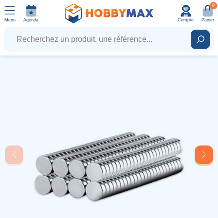
0
Menu
Agenda
Compte
Panier
Recherchez un produit, une référence...
Rech