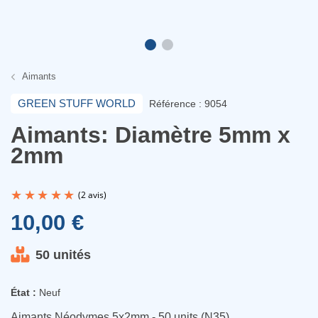
Aimants
GREEN STUFF WORLD
Référence : 9054
Aimants: Diamètre 5mm x
2mm
10,00 €
50 unités
(2 avis)
État :
Neuf
Aimants Néodymes 5x2mm - 50 units (N35)