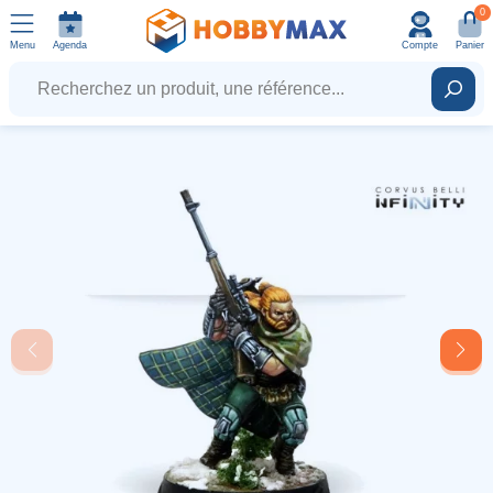
0
Menu
Agenda
Compte
Panier
Recherchez un produit, une référence...
Rech