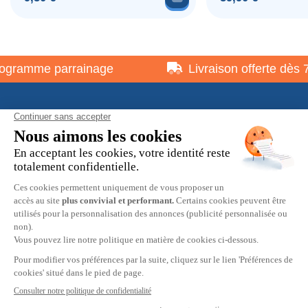
gramme parrainage
Livraison offerte dès 7
À propos
Informations pratiques
Restons en contact
© 2026 HOBBY MAX -
Mentions légales
-
Politique de
confidentialité
-
Préférences cookies
-
CGV