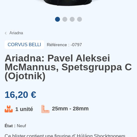
Ariadna
CORVUS BELLI
Référence : -0797
Ariadna: Pavel Aleksei
McMannus, Spetsgruppa C
(Ojotnik)
16,20 €
25mm - 28mm
1 unité
État :
Neuf
Ce blister contient une figurine d' Húláng Shocktroopers