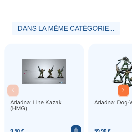
DANS LA MÊME CATÉGORIE...
Ariadna: Line Kazak
Ariadna: Dog-W
(HMG)
Ajouter au panier
Prix
Prix
9,50 €
59,90 €