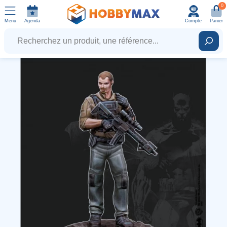
0
Menu
Agenda
Compte
Panier
Recherchez un produit, une référence...
Rech