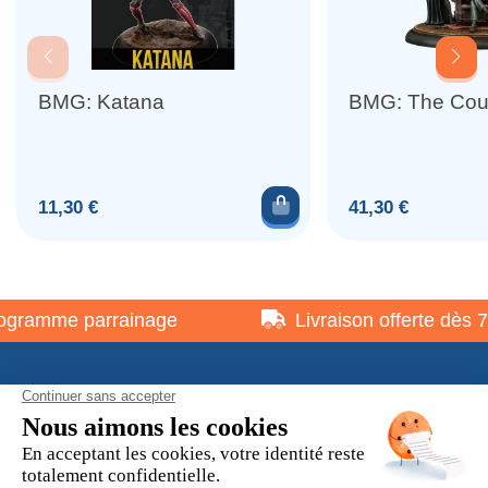
BMG: Katana
BMG: The Cou
Ajouter au panier
Prix
Prix
11,30 €
41,30 €
gramme parrainage
Livraison offerte dès 75
À propos
Informations pratiques