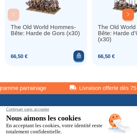
The Old World Hommes-
The Old Worl
Bête: Harde de Gors (x30)
Bête: Harde d
(x30)
Ajouter au panier
Prix
Prix
66,50 €
66,50 €
amme parrainage
Livraison offerte dès 75 €
À propos
Informations pratiques