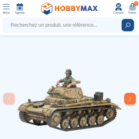
0
Menu
Agenda
Compte
Panier
Recherchez un produit, une référence...
Rech