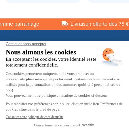
mme parrainage
Livraison offerte dès 75 €
À propos
Informations pratiques
Restons en contact
© 2026 HOBBY MAX -
Mentions légales
-
Politique de
confidentialité
-
Préférences cookies
-
CGV
9.7
/10