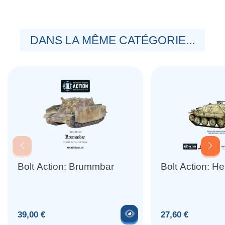
DANS LA MÊME CATÉGORIE...
Bolt Action: Brummbar
Bolt Action: He
Voir le produit
Prix
Prix
39,00 €
27,60 €