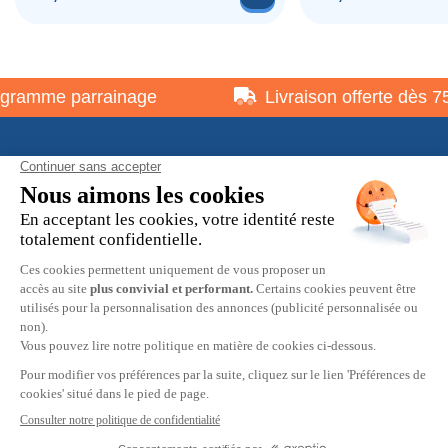
ramme parrainage
Livraison offerte dès 75 
À propos
Informations pratiques
Restons en contact
© 2026 HOBBY MAX -
Mentions légales
-
Politique de
confidentialité
-
Préférences cookies
-
CGV