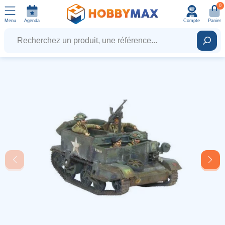
0
Menu
Agenda
Compte
Panier
Recherchez un produit, une référence...
Rech