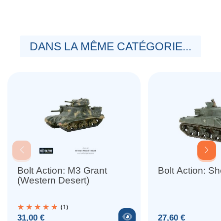
DANS LA MÊME CATÉGORIE...
Bolt Action: M3 Grant
Bolt Action: S
(Western Desert)
(1)
Voir le produit
Prix
Prix
31,00 €
27,60 €