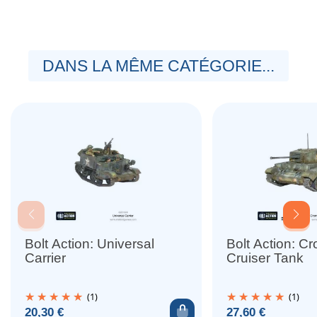
DANS LA MÊME CATÉGORIE...
Bolt Action: Universal
Bolt Action: C
Carrier
Cruiser Tank
(1)
(1)
Ajouter au panier
Prix
Prix
20,30 €
27,60 €