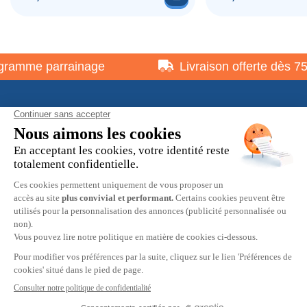
ramme parrainage
Livraison offerte dès 75 
À propos
Informations pratiques
Restons en contact
© 2026 HOBBY MAX -
Mentions légales
-
Politique de
confidentialité
-
Préférences cookies
-
CGV