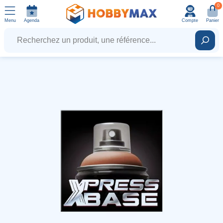
0
Menu
Agenda
Compte
Panier
Recherchez un produit, une référence...
Rech