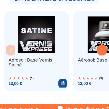
Aérosol: Base Vernis
Aérosol: Base
Satiné
(1)
(9)
Ajouter au panier
Prix
Prix
13,00 €
13,00 €
gramme parrainage
Livraison offerte dès 75