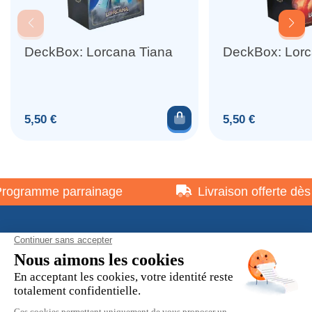
DeckBox: Lorcana Tiana
DeckBox: Lorc
Ajouter au panier
Prix
Prix
5,50 €
5,50 €
ogramme parrainage
Livraison offerte dès 7
À propos
Informations pratiques