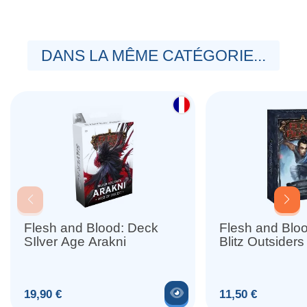
DANS LA MÊME CATÉGORIE...
Flesh and Blood: Deck
Flesh and Blo
SIlver Age Arakni
Blitz Outsiders
Voir le produit
Prix
Prix
19,90 €
11,50 €