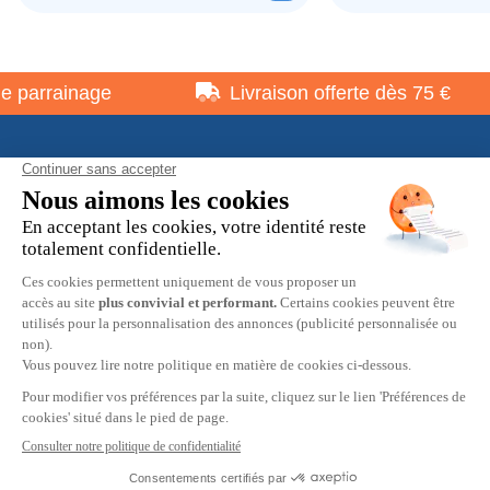
parrainage
Livraison offerte dès 75 €
À propos
Informations pratiques
Restons en contact
© 2026 HOBBY MAX -
Mentions légales
-
Politique de
confidentialité
-
Préférences cookies
-
CGV
9.7