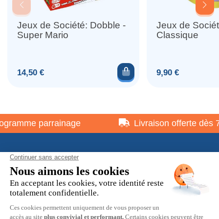
Jeux de Société: Dobble -
Jeux de Socié
Super Mario
Classique
Ajouter au panier
Prix
Prix
14,50 €
9,90 €
gramme parrainage
Livraison offerte dès 75
À propos
Informations pratiques