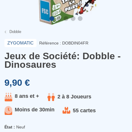
Dobble
ZYGOMATIC
Référence : DOBDIN04FR
Jeux de Société: Dobble -
Dinosaures
9,90 €
8 ans et +
2 à 8 Joueurs
Moins de 30min
55 cartes
État :
Neuf