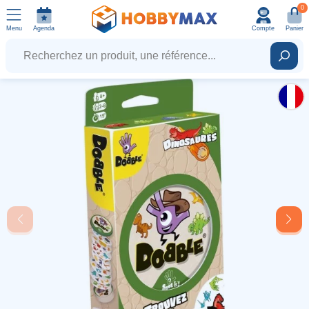
0
Menu
Agenda
Compte
Panier
Recherchez un produit, une référence...
Rech