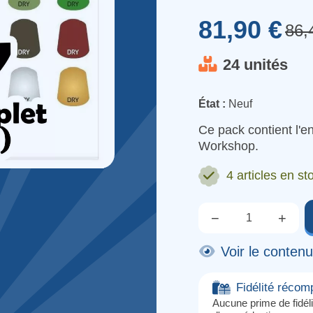
81,90 €
86,
24 unités
État :
Neuf
Ce pack contient l'
Workshop.
4 articles
en st
−
+
Qté.
Voir le conten
Fidélité réco
Aucune prime de fidéli