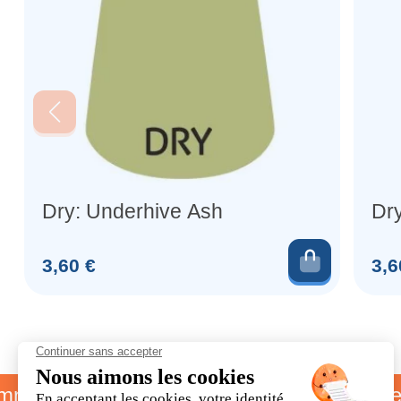
Dry: Underhive Ash
Dr
Ajouter 
Prix
Prix
3,60 €
3,6
arrainage
Livraison offerte dè