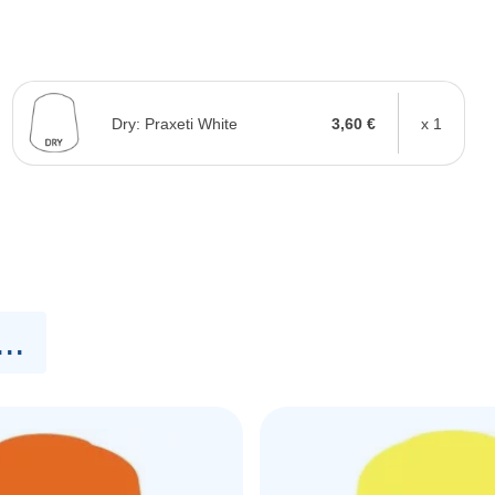
Dry: Praxeti White
3,60 €
x 1
..