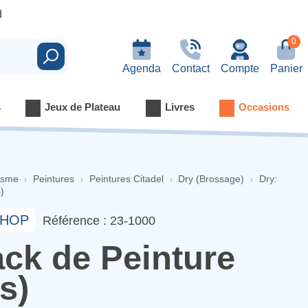
d
0
Rechercher
Agenda
Contact
Compte
Panier
s
Jeux de Plateau
Livres
Occasions
isme
Peintures
Peintures Citadel
Dry (Brossage)
Dry:
)
HOP
Référence : 23-1000
ack de Peinture
s)