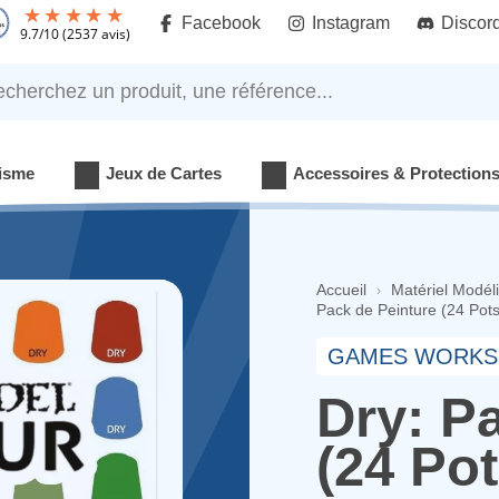
Facebook
Instagram
Discor
9.7
/
10
(2537 avis)
rchez un produit, une référence...
isme
Jeux de Cartes
Accessoires & Protection
Accueil
Matériel Modél
Pack de Peinture (24 Pots
GAMES WORKS
Dry: P
(24 Pot