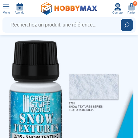
0
Menu
Agenda
Compte
Panier
Recherchez un produit, une référence...
Rech