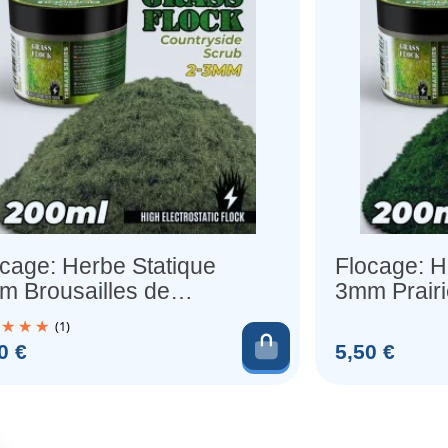
cage: Herbe Statique
Flocage: H
m Brousailles de
3mm Prairi
mpagne 200ml
(1)
au panier
Ajouter au pani
Prix
0 €
5,50 €