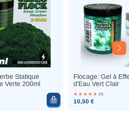
erbe Statique
Flocage: Gel à Effe
e Verte 200ml
d'Eau Vert Clair
(1)
er
Ajouter au panier
Prix
10,50 €