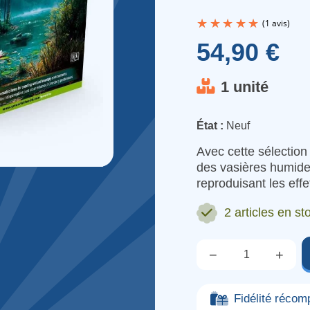
54,90 €
1 unité
État :
Neuf
Avec cette sélection
des vasières humid
reproduisant les ef
2 articles
en sto
−
+
Qté.
Fidélité réco