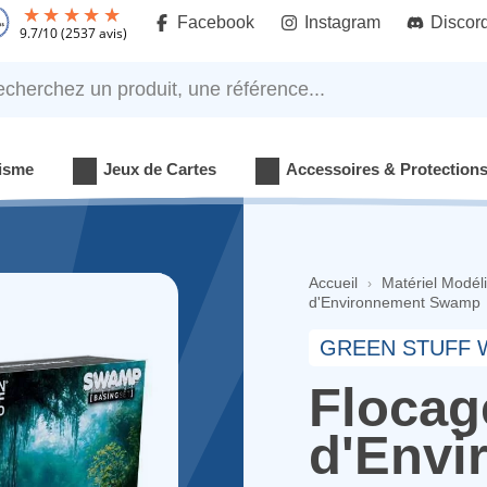
Facebook
Instagram
Discor
9.7
/
10
(2537 avis)
rchez un produit, une référence...
isme
Jeux de Cartes
Accessoires & Protection
Accueil
Matériel Modél
d'Environnement Swamp
GREEN STUFF
Flocag
d'Env