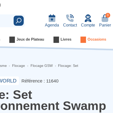
d
0
Rechercher
Agenda
Contact
Compte
Panier
s
Jeux de Plateau
Livres
Occasions
isme
Flocage
Flocage GSW
Flocage: Set
 WORLD
Référence : 11640
e: Set
ironnement Swamp