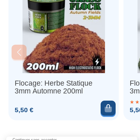
Flocage: Herbe Statique
Flo
3mm Automne 200ml
3m
Ca
Ajouter 
Prix
Prix
5,50 €
5,5