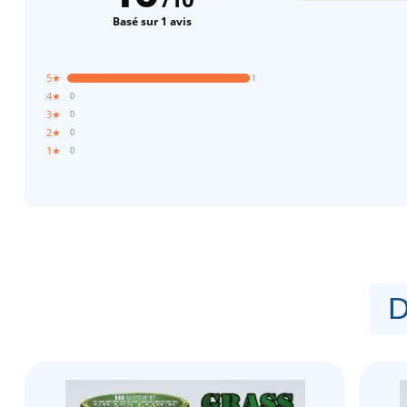
Basé sur 1 avis
5★
1
4★
0
3★
0
2★
0
1★
0
D