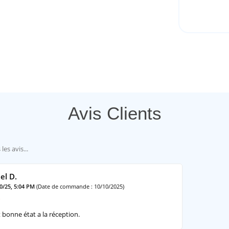
l
Avis Clients
f - VERT FONCÉE
RT SEC
el D.
20/25, 5:04 PM
(Date de commande : 10/10/2025)
t bonne état a la réception.