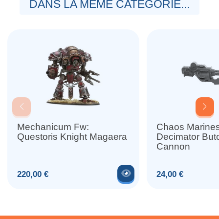
DANS LA MÊME CATÉGORIE...
Mechanicum Fw:
Chaos Marines
Questoris Knight Magaera
Decimator But
Cannon
Voir le produit
Prix
Prix
220,00 €
24,00 €