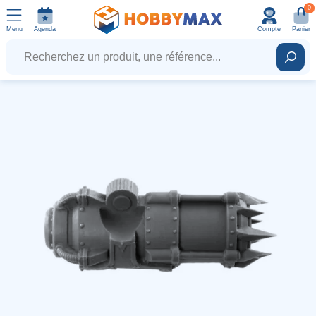
0
Menu
Agenda
Compte
Panier
Recherchez un produit, une référence...
Rech