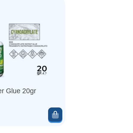
er Glue 20gr
er
Ajouter au panier