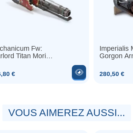
chanicum Fw:
Imperialis M
lord Titan Mori
Gorgon Ar
ake Cannon
Assault Tr
produit
Voir le produit
Prix
,80 €
280,50 €
VOUS AIMEREZ AUSSI...