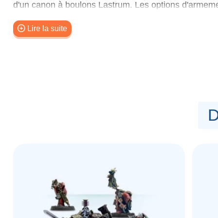
d'un canon à boulons Lastrum. Les options d'armeme
et le las-pulseur Corvae à double liaison - il y a un 
motojet pour l'une des trois options.
Lire la suite
Ce kit en résine comprend 21 composants, et est livr
vol de 60 mm. Les règles sont disponibles dans The
D