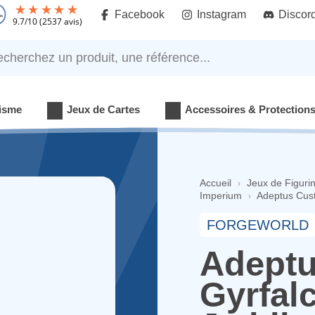
Facebook
Instagram
Discor
9.7
/
10
(2537 avis)
rchez un produit, une référence...
isme
Jeux de Cartes
Accessoires & Protection
Accueil
Jeux de Figuri
Imperium
Adeptus Cust
FORGEWORLD
Adeptu
Gyrfal