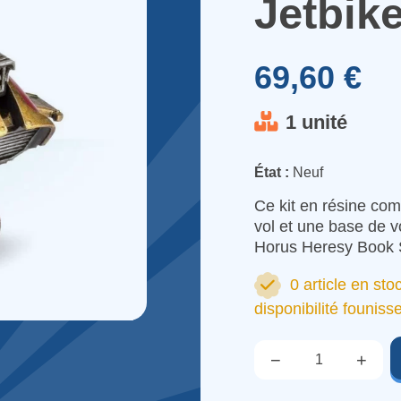
Jetbik
69,60 €
1 unité
État :
Neuf
Ce kit en résine com
vol et une base de 
Horus Heresy Book S
0 article en sto
disponibilité founiss
−
+
Qté.