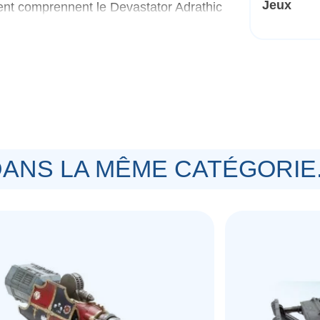
Jeux
nt comprennent le Devastator Adrathic
point de montage sur le carénage de la
é avec une tige de vol et une base de
 Horus Heresy Book Seven : Inferno.
ANS LA MÊME CATÉGORIE.