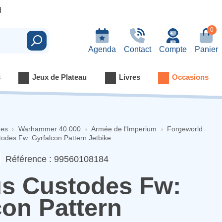
d
0
Rechercher
Agenda
Contact
Compte
Panier
s
Jeux de Plateau
Livres
Occasions
nes
Warhammer 40.000
Armée de l'Imperium
Forgeworld
odes Fw: Gyrfalcon Pattern Jetbike
Référence : 99560108184
s Custodes Fw:
con Pattern