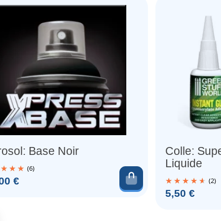
osol: Base Noir
Colle: Sup
Liquide
(6)
au panier
Ajouter au pani
00 €
(2)
Prix
5,50 €