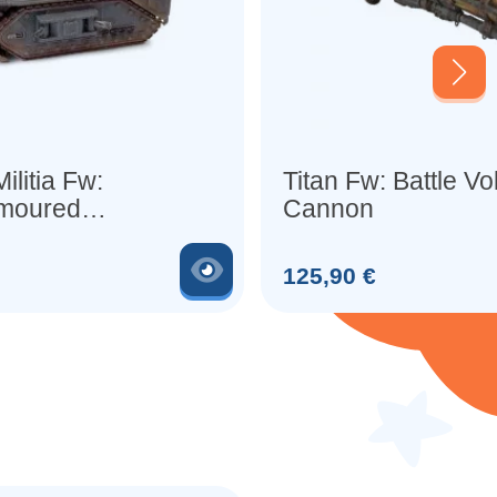
ilitia Fw:
Titan Fw: Battle V
moured
Cannon
ansport
Voir le produit
Prix
125,90 €