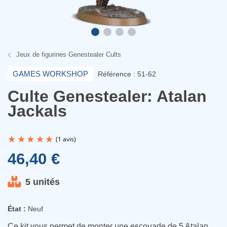
Jeux de figurines Genestealer Cults
GAMES WORKSHOP
Référence : 51-62
Culte Genestealer: Atalan
Jackals
46,40 €
5 unités
(1 avis)
État :
Neuf
Ce kit vous permet de monter une escouade de 5 Atalan