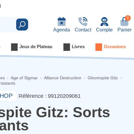
d
0
Rechercher
Agenda
Contact
Compte
Panier
s
Jeux de Plateau
Livres
Occasions
nes
Age of Sigmar
Alliance Destruction
Gloomspite Gitz
rsistants
HOP
Référence : 99120209061
pite Gitz: Sorts
tants