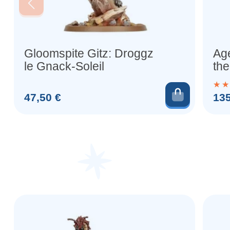
Gloomspite Gitz: Droggz
Age
le Gnack-Soleil
the
Ajouter 
Prix
Prix
47,50 €
135