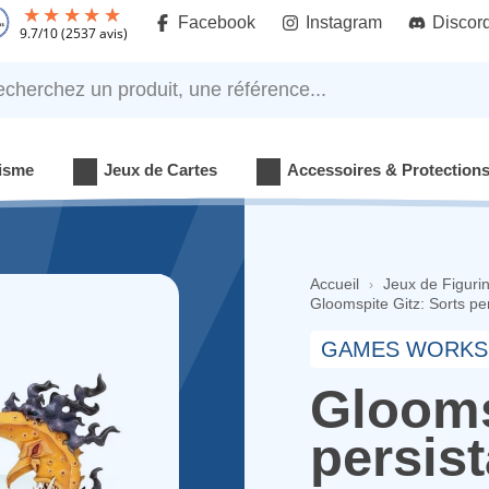
Facebook
Instagram
Discor
9.7
/
10
(2537 avis)
rchez un produit, une référence...
isme
Jeux de Cartes
Accessoires & Protection
Accueil
Jeux de Figuri
Gloomspite Gitz: Sorts pe
GAMES WORKS
Glooms
persis