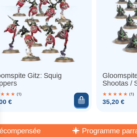
omspite Gitz: Squig
Gloomspite
ppers
Shootas / 
(1)
(1)
au panier
Ajouter au pani
Prix
00 €
35,20 €
mpensée
Programme parrainag