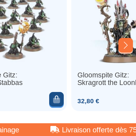
 Gitz:
Gloomspite Gitz:
Stabbas
Skragrott the Loon
er
Ajouter au panier
Prix
32,80 €
e
Livraison offerte dès 75 €