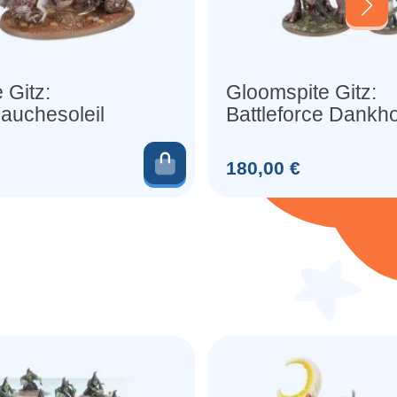
 Gitz:
Gloomspite Gitz:
auchesoleil
Battleforce Dankh
Rampage (x11
Figurines)
er
Ajouter au panier
Prix
180,00 €