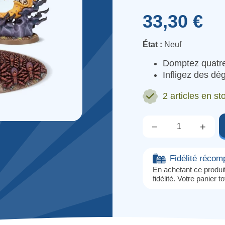
33,30 €
État :
Neuf
Domptez quatre 
Infligez des dé
2 articles
en sto
−
+
Qté.
Fidélité réco
En achetant ce produ
fidélité. Votre panier t