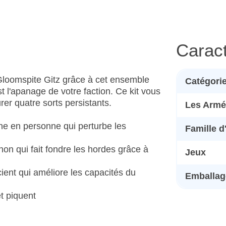
Caract
Gloomspite Gitz grâce à cet ensemble
Catégori
st l'apanage de votre faction. Ce kit vous
rer quatre sorts persistants.
Les Armé
ne en personne qui perturbe les
Famille 
n qui fait fondre les hordes grâce à
Jeux
ient qui améliore les capacités du
Emballage
t piquent
ronds de 50mm et 1 socle rond de 60mm.