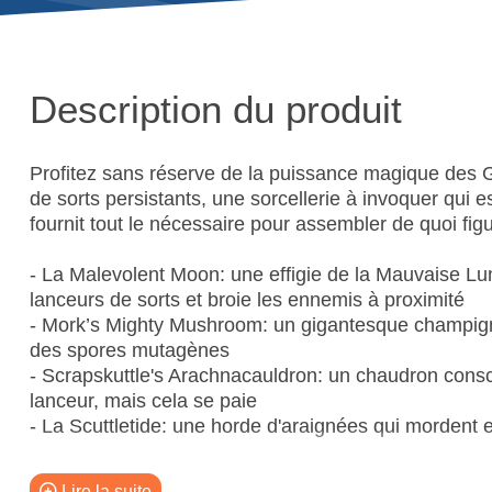
Description du produit
Profitez sans réserve de la puissance magique des 
de sorts persistants, une sorcellerie à invoquer qui e
fournit tout le nécessaire pour assembler de quoi figu
- La Malevolent Moon: une effigie de la Mauvaise Lu
lanceurs de sorts et broie les ennemis à proximité
- Mork’s Mighty Mushroom: un gigantesque champigno
des spores mutagènes
- Scrapskuttle's Arachnacauldron: un chaudron consc
lanceur, mais cela se paie
- La Scuttletide: une horde d'araignées qui mordent e
Ce kit est fourni en 15 composants, plus 2 socles 
Lire la suite