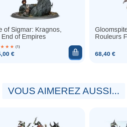
 of Sigmar: Kragnos,
Gloomspite
 End of Empires
Rouleurs F
(1)
au panier
Ajouter au pani
Prix
,00 €
68,40 €
VOUS AIMEREZ AUSSI...