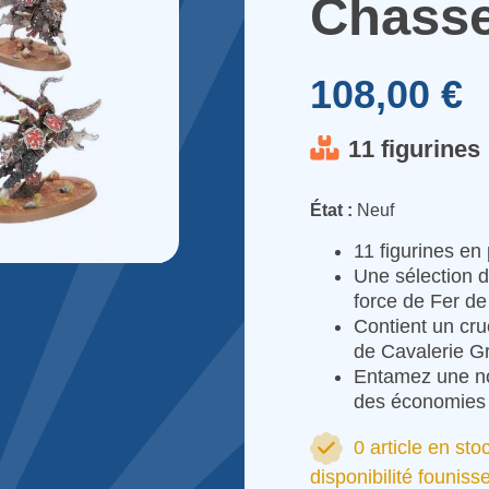
Chasse
108,00 €
11 figurines
État :
Neuf
11 figurines e
Une sélection d
force de Fer d
Contient un cru
de Cavalerie G
Entamez une nou
des économies p
0 article en sto
disponibilité founiss