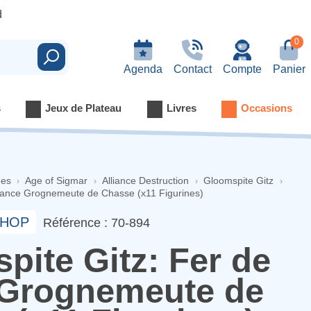
d
0
Rechercher
Agenda
Contact
Compte
Panier
s
Jeux de Plateau
Livres
Occasions
nes
Age of Sigmar
Alliance Destruction
Gloomspite Gitz
Lance Grognemeute de Chasse (x11 Figurines)
HOP
Référence : 70-894
pite Gitz: Fer de
Grognemeute de