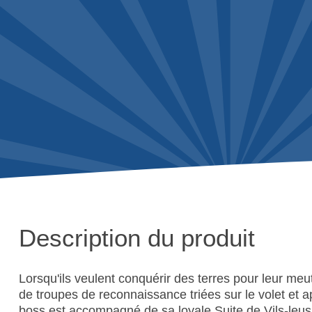
Description du produit
Lorsqu'ils veulent conquérir des terres pour leur me
de troupes de reconnaissance triées sur le volet e
boss est accompagné de sa loyale Suite de Vils-leu