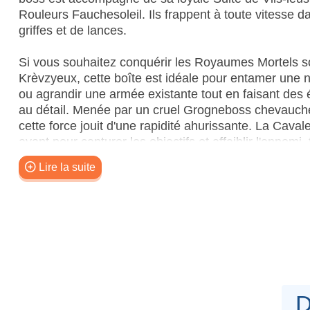
Rouleurs Fauchesoleil. Ils frappent à toute vitesse 
griffes et de lances.
Si vous souhaitez conquérir les Royaumes Mortels sou
Krèvzyeux, cette boîte est idéale pour entamer une n
ou agrandir une armée existante tout en faisant des 
au détail. Menée par un cruel Grogneboss chevaucheu
cette force jouit d'une rapidité ahurissante. La Cav
avant pour capturer les objectifs et affaiblir l'ennem
tranchent dans les cibles coriaces. Ces figurines c
Lire la suite
complète, ce qui vous permet de jouer rapidement de
Cette boîte permet d'assembler 11 figurines en pl
– 1x Grogneboss
– 2x figurines de Suite de Vils-leus
– 2x Rouleurs Fauchesoleil
– 6x figurines de Cavalerie Grognemeute
D
Les figurines de ce kit offrent un haut degré de pers