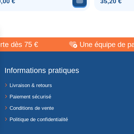
Prix
,00 €
35,20 €
ès 75 €
Une équipe de passio
Informations pratiques
Livraison & retours
Paiement sécurisé
Conditions de vente
Politique de confidentialité