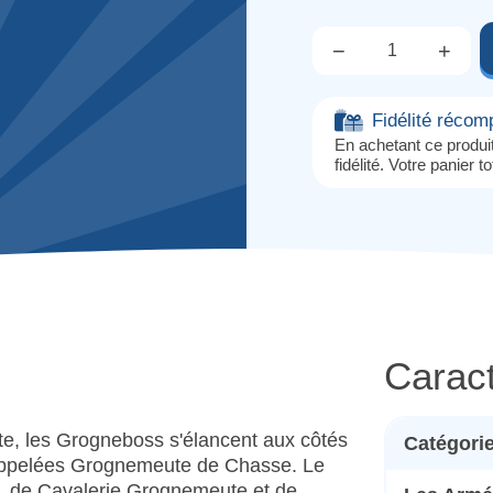
−
+
Qté.
Fidélité réco
En achetant ce produ
fidélité. Votre panier t
Caract
ute, les Grogneboss s'élancent aux côtés
Catégori
t appelées Grognemeute de Chasse. Le
s, de Cavalerie Grognemeute et de