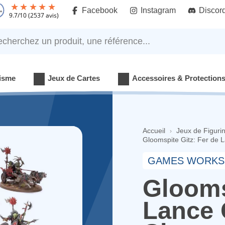
Facebook
Instagram
Discor
9.7
/
10
(2537 avis)
rchez un produit, une référence...
isme
Jeux de Cartes
Accessoires & Protection
Accueil
Jeux de Figuri
Gloomspite Gitz: Fer de 
GAMES WORKS
Glooms
Lance 