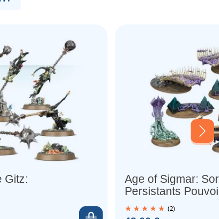
 Gitz:
Age of Sigmar: Sor
Persistants Pouvoi
Interdit
(2)
er
Ajouter au panier