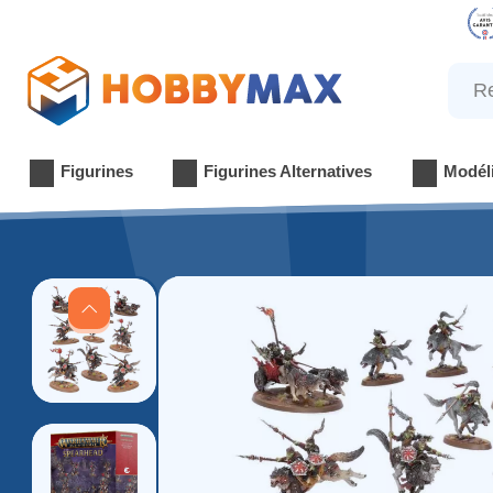
Reche
Figurines
Figurines Alternatives
Modél