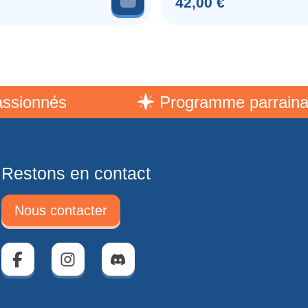
Prix
42,00 €
nnés
Programme parrainage
Restons en contact
Nous contacter
Facebook
Instagram
Discord