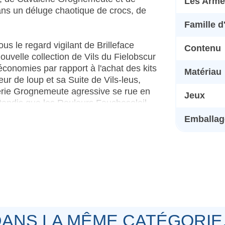
Les Armé
dans un déluge chaotique de crocs, de
Famille 
s le regard vigilant de Brilleface
Contenu
ouvelle collection de Vils du Fielobscur
économies par rapport à l'achat des kits
Matériau
r de loup et sa Suite de Vils-leus,
alerie Grognemeute agressive se rue en
Jeux
i, tandis que les Rouleurs Fauchesoleil
omposent une force de Fer de Lance
Emballage
s parties compactes et tactiques.
astique des Vils du Fielobscur:
ANS LA MÊME CATÉGORIE.
onnalisation. Les Rouleurs Fauchesoleil