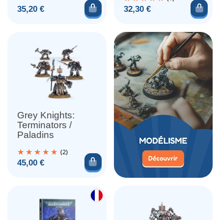
Ajouter au panier
Ajou
Prix
Prix
35,20 €
32,30 €
Grey Knights:
Terminators /
Paladins
(2)
Ajouter au panier
Prix
45,00 €