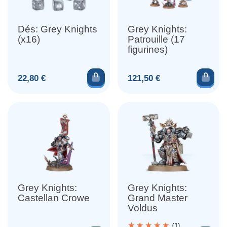
Dés: Grey Knights
Grey Knights:
(x16)
Patrouille (17
figurines)
Ajouter au panier
Ajou
Prix
Prix
22,80 €
121,50 €
Grey Knights:
Grey Knights:
Castellan Crowe
Grand Master
Voldus
(1)