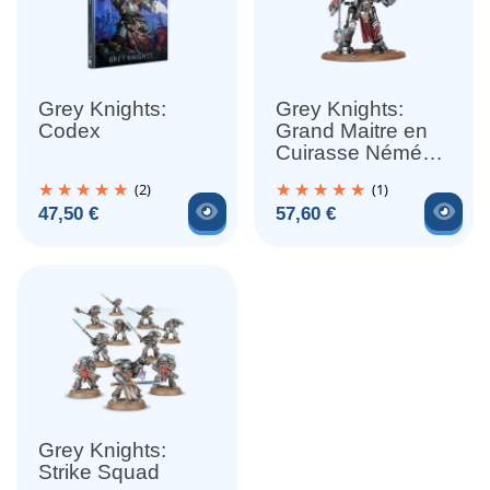
Grey Knights:
Grey Knights:
Codex
Grand Maitre en
Cuirasse Némésis
(x1)
(2)
(1)
Voir le produit
Voir
Prix
Prix
47,50 €
57,60 €
Grey Knights:
Strike Squad