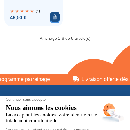
(1)
Ajouter au panier
Prix
49,50 €
Affichage 1-8 de 8 article(s)
gramme parrainage
Livraison offerte dès 7
À propos
Informations pratiques