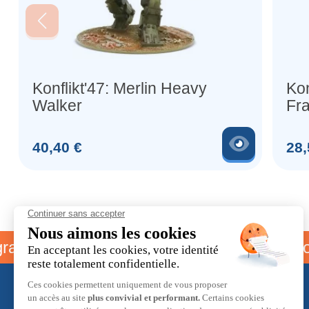
Konflikt'47: Merlin Heavy
Kon
Walker
Fr
Inf
Fig
Voir le 
Prix
Prix
40,40 €
28,
e parrainage
Livraison offert
À propos