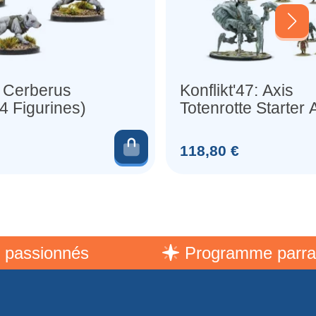
: Cerberus
Konflikt'47: Axis
4 Figurines)
Totenrotte Starter
(x50 Figurines)
er
Ajouter au panier
Prix
118,80 €
ionnés
Programme parrainage