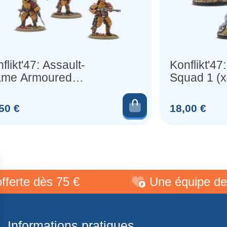
flikt'47: Assault-
Konflikt'47
ame Armoured
Squad 1 (x
antery Squad (x5
urines)
produit
Ajouter au pani
Prix
50 €
18,00 €
e dès 75 €
Une équipe de pass
Informations pratiques