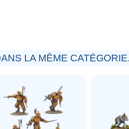
exécuter des commandes plus complexes.
t 2 canons automatiques légers, 2
s M21. Deux des corps sont équipés de
limentation ; ceux-ci peuvent être
es.
ontage.
dio peintes par Kirsten Williams.
ANS LA MÊME CATÉGORIE.