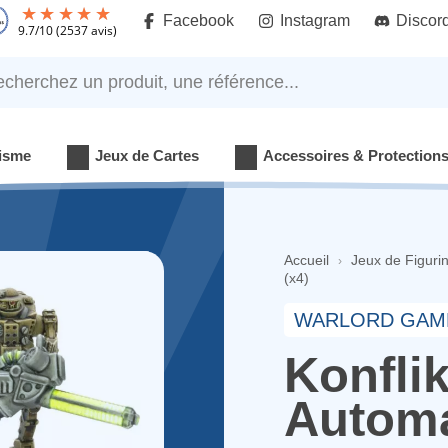
Facebook
Instagram
Discor
9.7
/
10
(2537 avis)
rchez un produit, une référence...
isme
Jeux de Cartes
Accessoires & Protection
Accueil
Jeux de Figuri
(x4)
WARLORD GAM
Konflik
Automa