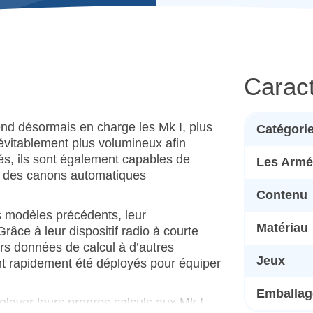
Caract
end désormais en charge les Mk I, plus
Catégori
évitablement plus volumineux afin
és, ils sont également capables de
Les Armé
ue des canons automatiques
Contenu
 modèles précédents, leur
Matériau
râce à leur dispositif radio à courte
urs données de calcul à d’autres
Jeux
ont rapidement été déployés pour équiper
Emballage
elayer leurs propres calculs aux Mk I,