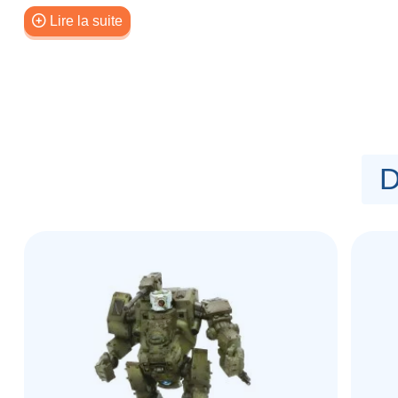
améliorant ainsi leur précision et leur capacité à 
Lire la suite
La boîte contient 4 figurines en plastique comprenan
canons automatiques lourds et 2 canons Tesla léger
condensateurs Tesla et de fixations pour le câble d’a
assemblés avec n’importe laquelle des armes fourni
Livré avec des socles en plastique et un guide de m
Figurines sculptées par Jon Heeney. Figurines de stu
D