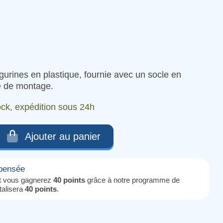
igurines en plastique, fournie avec un socle en
de de montage.
ock, expédition sous 24h
Ajouter au panier
mpensée
it vous gagnerez
40 points
grâce à notre programme de
otalisera
40 points
.