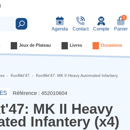
d
0
Rechercher
Agenda
Contact
Compte
Panier
s
Jeux de Plateau
Livres
Occasions
nes
Konflikt'47
Konflikt'47: MK II Heavy Automated Infantery
ES
Référence : 452010604
t'47: MK II Heavy
ted Infantery (x4)