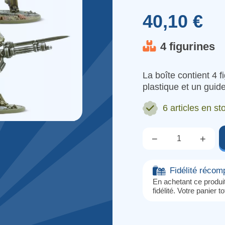
40,10 €
4 figurines
La boîte contient 4 f
plastique et un gui
6 articles
en st
−
+
Qté.
Fidélité réco
En achetant ce produ
fidélité. Votre panier t