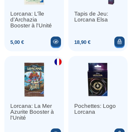
Lorcana: L’île
Tapis de Jeu:
d’Archazia
Lorcana Elsa
Booster à l'Unité
Voir le produit
Ajou
Prix
Prix
5,00 €
18,90 €
Lorcana: La Mer
Pochettes: Logo
Azurite Booster à
Lorcana
l'Unité