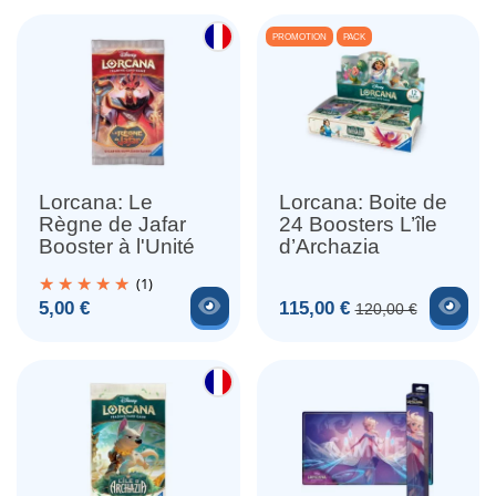
PROMOTION
PACK
Lorcana: Le
Lorcana: Boite de
Règne de Jafar
24 Boosters L’île
Booster à l'Unité
d’Archazia
(1)
Voir le produit
Voir
Prix
Prix
Prix de base
5,00 €
115,00 €
120,00 €