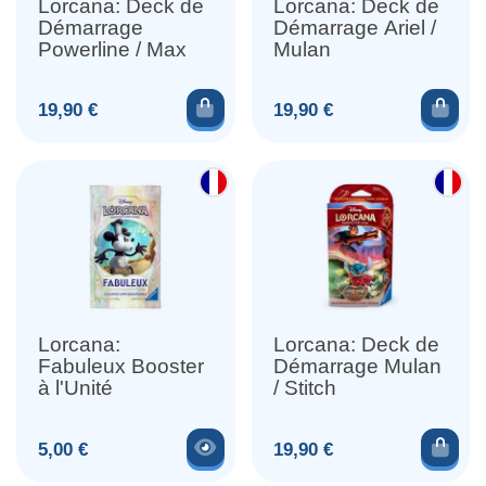
Lorcana: Deck de
Lorcana: Deck de
Démarrage
Démarrage Ariel /
Powerline / Max
Mulan
Ajouter au panier
Ajou
Prix
Prix
19,90 €
19,90 €
Lorcana:
Lorcana: Deck de
Fabuleux Booster
Démarrage Mulan
à l'Unité
/ Stitch
Voir le produit
Ajou
Prix
Prix
5,00 €
19,90 €