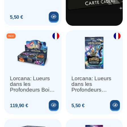
Voir le produit
Prix
5,50 €
PACK
Lorcana: Lueurs
Lorcana: Lueurs
dans les
dans les
Profondeurs Boite
Profondeurs
de 24 Boosters
Booster à l'Unité
Voir le produit
Voir
Prix
Prix
119,90 €
5,50 €