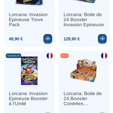
Lorcana: Invasion
Lorcana: Boite de
Epineuse Trove
24 Booster
Pack
Invasion Epineuse
Voir le produit
Voir
Prix
Prix
49,90 €
129,90 €
NOUVEAUTÉ
PACK
Lorcana: Invasion
Lorcana: Boite de
Epineuse Booster
24 Booster
à l'Unité
Contrées
Inconnues