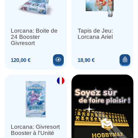
Lorcana: Boite de
Tapis de Jeu:
24 Booster
Lorcana Ariel
Givresort
Voir le produit
Ajou
Prix
Prix
120,00 €
18,90 €
Lorcana: Givresort
Booster à l'Unité