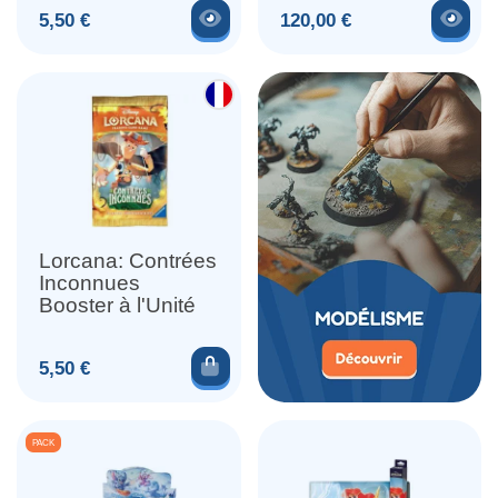
Voir le produit
Voir
Prix
Prix
5,50 €
120,00 €
Lorcana: Contrées
Inconnues
Booster à l'Unité
Ajouter au panier
Prix
5,50 €
PACK