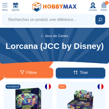
0
Menu
Agenda
Compte
Panier
Recherchez un produit, une référence...
Rech
Jeux de Cartes
Lorcana (JCC by Disney)
Filtrer
Trier
NOUVEAUTÉ
PACK