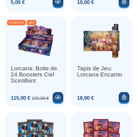
Voir le produit
Ajou
Prix
Prix
5,00 €
10,00 €
PROMOTION
PACK
Lorcana: Boite de
Tapis de Jeu:
24 Boosters Ciel
Lorcana Encanto
Scintillant
Voir le produit
Ajou
Prix
Prix de base
Prix
115,00 €
18,90 €
120,00 €