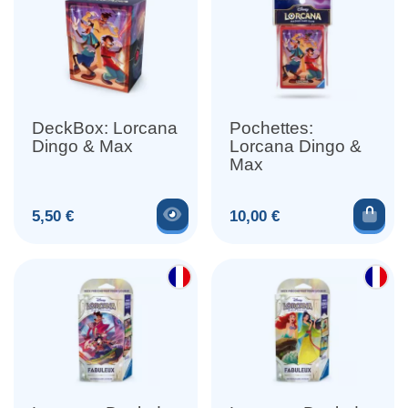
DeckBox: Lorcana
Pochettes:
Dingo & Max
Lorcana Dingo &
Max
Voir le produit
Ajou
Prix
Prix
5,50 €
10,00 €