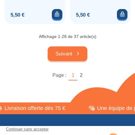
Ajouter au panier
Ajou
Prix
Prix
5,50 €
5,50 €
Affichage 1-28 de 37 article(s)
Suivant
Page :
1
2
vraison offerte dès 75 €
Une équipe de pass