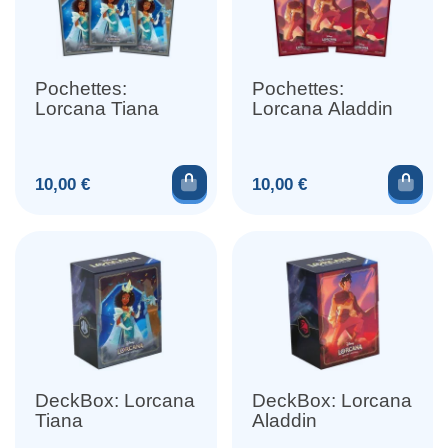
Pochettes:
Pochettes:
Lorcana Tiana
Lorcana Aladdin
Ajouter au panier
Ajou
Prix
Prix
10,00 €
10,00 €
DeckBox: Lorcana
DeckBox: Lorcana
Tiana
Aladdin