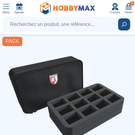
0
Menu
Agenda
Compte
Panier
Recherchez un produit, une référence...
Rech
PACK