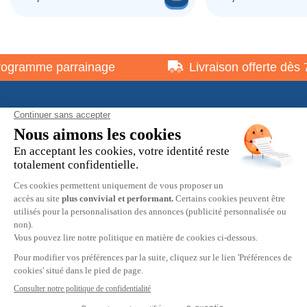
gramme parrainage
Livraison offerte dès 7
À propos
Informations pratiques
Restons en contact
© 2026 HOBBY MAX -
Mentions légales
-
Politique de
confidentialité
-
Préférences cookies
-
CGV