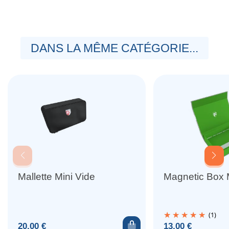
DANS LA MÊME CATÉGORIE...
Mallette Mini Vide
Magnetic Box 
(1)
Ajouter au panier
Prix
Prix
20,00 €
13,00 €