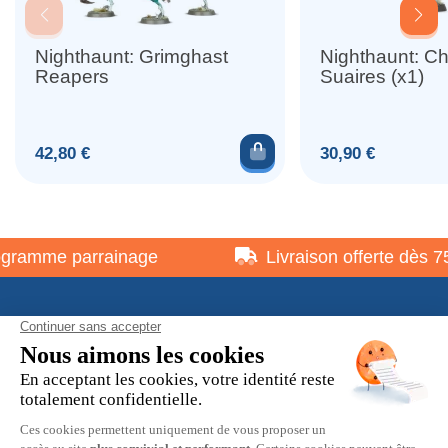
Nighthaunt: Grimghast
Nighthaunt: Ch
Reapers
Suaires (x1)
Ajouter au panier
Prix
Prix
42,80 €
30,90 €
ramme parrainage
Livraison offerte dès 75 
À propos
Informations pratiques