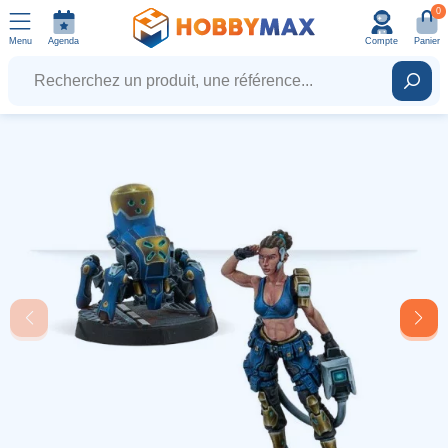
0
Menu
Agenda
Compte
Panier
Recherchez un produit, une référence...
Rech