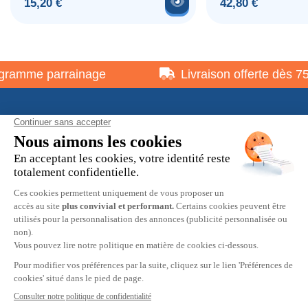
Voir le produit
Prix
Prix
15,20 €
42,80 €
ramme parrainage
Livraison offerte dès 75 
À propos
Informations pratiques
Restons en contact
© 2026 HOBBY MAX -
Mentions légales
-
Politique de