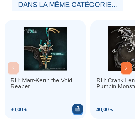
DANS LA MÊME CATÉGORIE...
RH: Marr-Kerrn the Void
RH: Crank Leng
Reaper
Pumpin Monst
Ajouter au panier
Prix
Prix
30,00 €
40,00 €