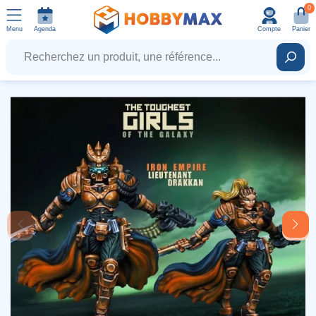
0
Menu
Agenda
Compte
Panier
Recherchez un produit, une référence...
Rech