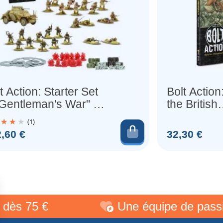
t Action: Starter Set
Bolt Action
 Gentleman's War" 3e
the British
tion (x 26 Figurines)
Commonwe
(1)
Edition (An
au panier
Ajouter au pani
Prix
,60 €
32,30 €
75 €
Une équipe de passionné