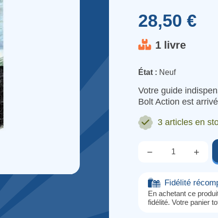
28,50 €
1 livre
État :
Neuf
Votre guide indispe
Bolt Action est arrivé
3 articles
en sto
−
+
Qté.
Fidélité réco
En achetant ce produ
fidélité. Votre panier t