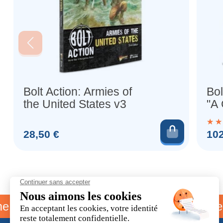
Bolt Action: Armies of
Bol
the United States v3
"A
Edi
Ajouter 
Prix
Prix
28,50 €
102
rainage
Livraison offerte dès 