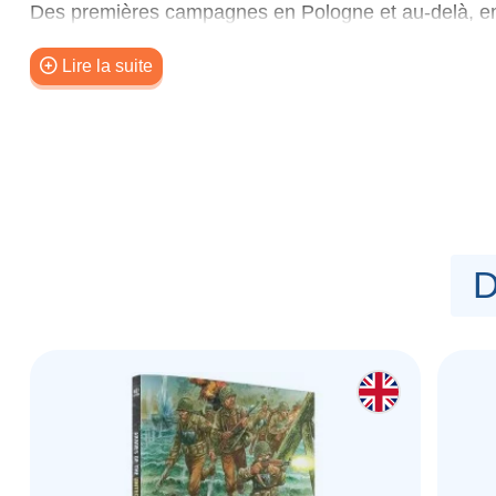
Des premières campagnes en Pologne et au-delà, en 
d'Afrique et la toundra gelée du front de l'Est, jusq
d'Allemagne vous permet de créer des forces Bolt Act
Lire la suite
n'importe quel engagement de la guerre, englobant 
guerre allemande. Les nouvelles règles de sélection
armée véritablement historique, tandis que les règle
l'ensemble de votre force au thème choisi, qu'il s'agi
d'irréductibles parachutistes Fallschirmjäger, et de b
D