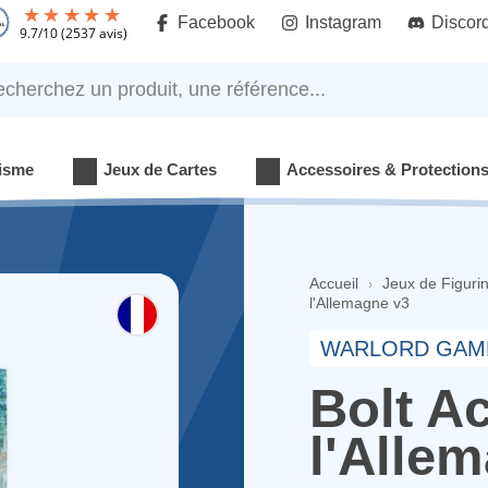
Facebook
Instagram
Discor
9.7
/
10
(2537 avis)
rchez un produit, une référence...
isme
Jeux de Cartes
Accessoires & Protection
Accueil
Jeux de Figuri
l'Allemagne v3
WARLORD GAM
Bolt A
l'Alle