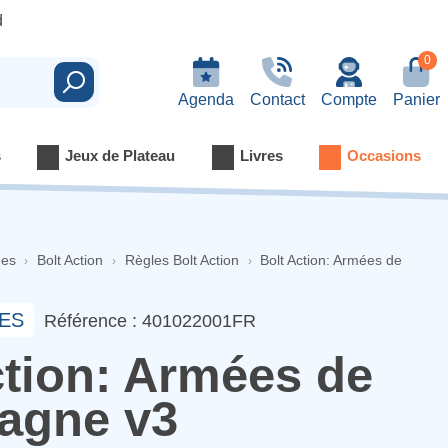
d
0
Rechercher
Agenda
Contact
Compte
Panier
s
Jeux de Plateau
Livres
Occasions
nes
Bolt Action
Règles Bolt Action
Bolt Action: Armées de
ES
Référence : 401022001FR
ction: Armées de
magne v3