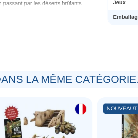
Jeux
passant par les déserts brûlants
u'aux rues de Berlin même, Armées
Emballage
ion pour n'importe quelle période et
l'ensemble de la vaste machine de
 des époques vous aident à créer une
s spéciales vous permettent d'adapter
sse de simples soldats de la Heer,
ien d'autres choses encore !
ANS LA MÊME CATÉGORIE.
NOUVEAUT