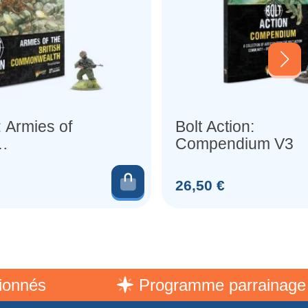
: Armies of
Bolt Action:
Compendium V3
alth 3rd
glais)
er
Ajouter au panier
Prix
26,50 €
s
Programme parrainage