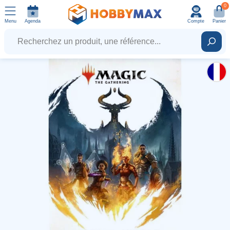
0
Menu
Agenda
Compte
Panier
Recherchez un produit, une référence...
Rech