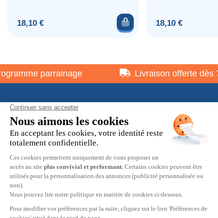
Ajouter au panier
Prix
Prix
18,10 €
18,10 €
gramme parrainage
Livraison offerte dès 7
À propos
Informations pratiques
Restons en contact