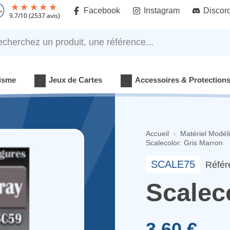
Facebook
Instagram
Discor
9.7
/
10
(2537 avis)
rchez un produit, une référence...
isme
Jeux de Cartes
Accessoires & Protection
Accueil
Matériel Modél
Scalecolor: Gris Marron
SCALE75
Référ
Scalec
3,60 €