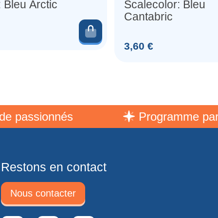
 Bleu Arctic
Scalecolor: Bleu
Cantabric
er
Ajouter au panier
Prix
3,60 €
assionnés
Programme parraina
Restons en contact
Nous contacter