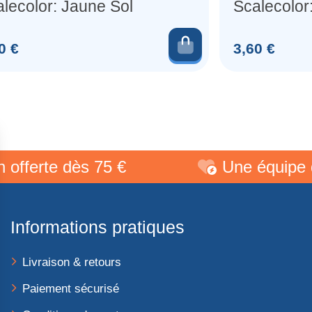
lecolor: Jaune Sol
Scalecolor:
au panier
Ajouter au pani
Prix
0 €
3,60 €
erte dès 75 €
Une équipe de p
Informations pratiques
Livraison & retours
Paiement sécurisé