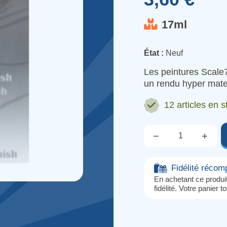
17ml
État :
Neuf
Les peintures Scale7
un rendu hyper mate
12 articles
en s
−
+
Qté.
Fidélité réco
En achetant ce produ
fidélité. Votre panier t