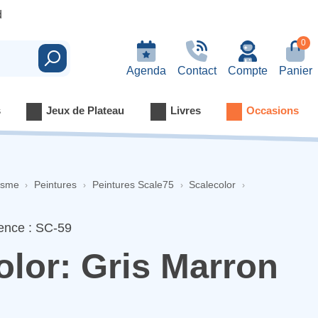
d
0
Rechercher
Agenda
Contact
Compte
Panier
s
Jeux de Plateau
Livres
Occasions
isme
Peintures
Peintures Scale75
Scalecolor
ence : SC-59
olor: Gris Marron